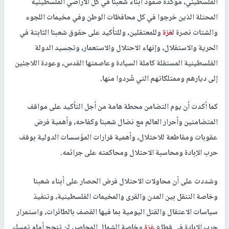
الفلسطيني، مؤكدة صمود أبناء شعبنا في كل الأراضي الفلسطينية
المحتلة الذين خرجوا في كل محافظات الوطن وفي مخيمات اللجوء
والشتات نصرة ل
غزة
وللمعتقلين، وللتأكيد على حقوق شعبنا الثابتة في
الحرية والاستقلال، وإنهاء الاحتلال والاستعمار، وتجسيد الدولة
الفلسطينية المستقلة كاملة السيادة وعاصمتها القدس، وعودة اللاجئين
إلى ديارهم وممتلكاتهم التي شُردوا منها.
كما أكدت أن يوم التضامن محطة هامة من أجل التأكيد على مواقف
المتضامنين وأحرار العالم مع نضال شعبنا وكفاحه، وأهمية فرض
عقوبات ومقاطعة للاحتلال، وأهمية قرارات المؤسسات الدولية بوقف
حرب الإبادة ومحاسبة الاحتلال ومحاكمته على جرائمه.
وشددت على أن محاولات الاحتلال فرض الحصار على أبناء شعبنا
وخاصة التنقل بين المدن والقرى والمخيمات الفلسطينية، وتنفيذ
سياسات الاعتقال والقتل اليومية بما فيها القصف بالطائرات، واستمرار
حرب الإبادة في قطاع
غزة
وخاصة الشمال المحاصر، لن تنجح أمام تمسك