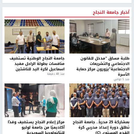
أخبار جامعة النجاح
طلبة مساق "مدخل للقانون
جامعة النجاح الوطنية تستضيف
الاجتماعي والتشريعات
منافسات بطولة الراحل مفيد
الاجتماعية"يزورون مركز حماية
اسماعيل لكرة اليد للناشئين
الأسرة
منذ 48 دقيقة
منذ 5 ثواني
بمشاركة 25 مدرباً.. جامعة النجاح
مركز إعلام النجاح يستضيف وفدًا
تطلق دورة إعداد مدربي كرة
أكاديميًا من جامعة لوليو
القدم المستوى (C)
للتكنولوجيا السويدية