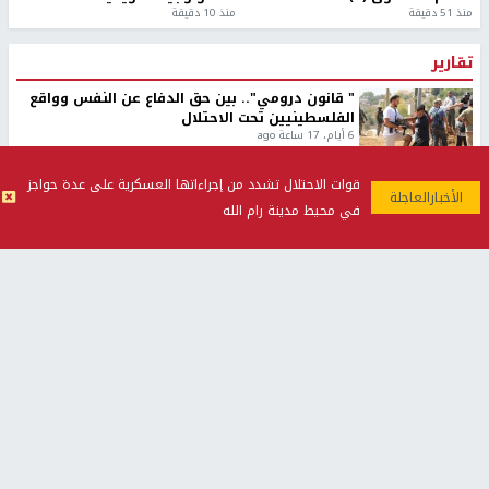
منذ 51 دقيقة
منذ 10 دقيقة
تقارير
" قانون درومي".. بين حق الدفاع عن النفس وواقع
الفلسطينيين تحت الاحتلال
6 أيام، 17 ساعة ago
تقارير
قوات الاحتلال تشدد من إجراءاتها العسكرية على عدة حواجز
شهداء بينهم أطفال في غزة.. والاحتلال يصعّد
في محيط مدينة رام الله
غاراته ويمنح السكان دقائق للإخلاء
2 أسبوعين ago
تقارير
الإعلام العبري: "معركة مضيق هرمز تستهدف تثبيت
رواية سياسية"
2 أسبوعين، 4 أيام ago
تقارير
تصريحات خاصة
تصريحات خاصة
تصريحات خاصة