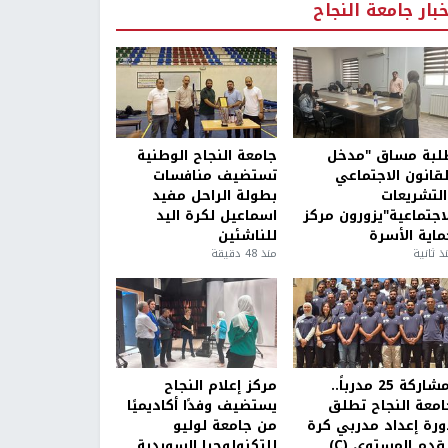
خبار جامعة النجاح
لبة مساق "مدخل
جامعة النجاح الوطنية
لقانون الاجتماعي
تستضيف منافسات
التشريعات
بطولة الراحل مفيد
لاجتماعية"يزورون مركز
اسماعيل لكرة اليد
ماية الأسرة
للناشئين
ذ ثانية
منذ 48 دقيقة
بمشاركة 25 مدرباً..
مركز إعلام النجاح
امعة النجاح تطلق
يستضيف وفدًا أكاديميًا
ورة إعداد مدربي كرة
من جامعة لوليو
قدم المستوى (C)
للتكنولوجيا السويدية