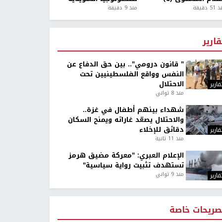
5 دقيقة
منذ 9 دقيقة
قارير
" قانون درومي".. بين حق الدفاع عن
النفس وواقع الفلسطينيين تحت
الاحتلال
قارير
منذ 8 ثواني
شهداء بينهم أطفال في غزة..
والاحتلال يصعّد غاراته ويمنح السكان
دقائق للإخلاء
قارير
منذ 11 ثانية
الإعلام العبري: "معركة مضيق هرمز
تستهدف تثبيت رواية سياسية"
منذ 9 ثواني
قارير
صريحات خاصة