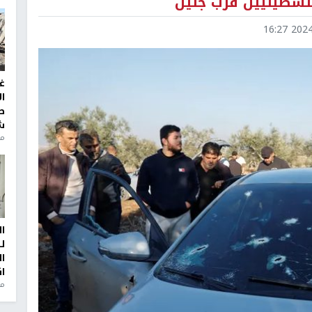
2024-1
غ
ا
ط
ش
منذ 2
ا
ل
ا
ا
من