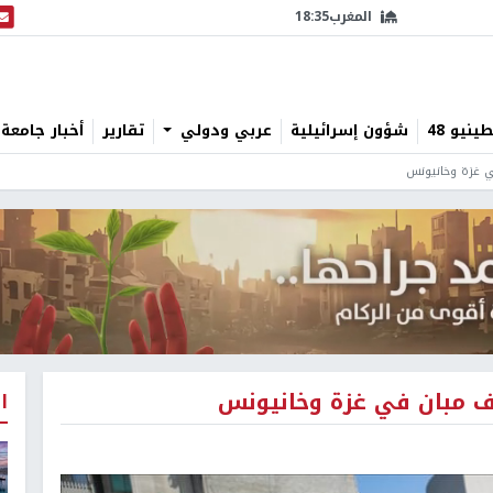
المغرب
18:35
البث
نيو 48
شؤون إسرائيلية
عربي ودولي
تقارير
أخبار جامعة 
 غزة وخانيونس
 مبان في غزة وخانيونس
ا