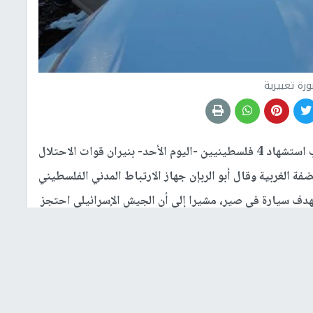
رة تعبيرية
أعلن محافظ جنين كمال أبو الرب استشهاد 4 فلسطينيين -اليوم الأحد- بنيران قوات الاحتلال
 الغربية وقال أبو الربإن جهاز الارتباط المدني الفلسطيني
رائيلي استهدف سيارة في صير، مشيرا إلى أن الجيش الإسرائيلي احتجز
استشهاد مواطنين اثنين جراء عدوان قوات الاحتلال على