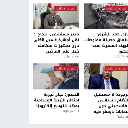
تصريحات خاصة
تصريحات خاصة
ازي حمد للشرق:
مدير مستشفى النجاح: :
لاتفاق حصيلة مفاوضات
نقل أجهزة غسيل الكلى
ويلة استمرت ستة
دون تجهيزات متكاملة
هور
خطر على المرضى
1 ثانية
منذ 2 ساعة
تصريحات خاصة
تصريحات خاصة
لرجوب: لا مستقبل
الخضور: نجاح تجربة
لنظام السياسي
امتحان التربية الإسلامية
لفلسطيني دون
يمهد للتوسع إلكترونيًا
نتخابات ديمقراطية
1 شهر ago
ذ ساعة