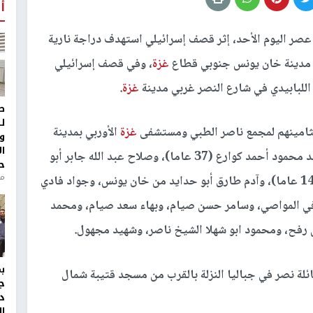
أ
ر اليوم الأحد، إثر قصف إسرائيلي استهدف دراجة نارية
 مدينة خان يونس جنوبي قطاع
غزة
، وفي قصف إسرائيلي
للبابيدي في شارع النصر غربي مدينة
غزة
.
ط
ل
غزة
الأوربي بمدينة
و
ا
خان يونس منذ فجر اليوم وحتى اللحظه؛ وهم: محمد محمود أحمد كوارع (37 عاما)، وصلاح عبد الله جابر أبو
ح
من
حدايد (17 عاما)، ويوسف محمود جهاد الهيمصي (14 عاما)، وآدم طارق أبو حدايد من خان يونس، وجواد فادي
ي المواصي، وسامر حسن صيام، وبهاء سعد صيام، ومحمد
ن رفح، ومحمود ابو شهلا الشيخ ناصر، وشهيد مجهول.
ئلة نصر في جباليا النزلة بالقرب من مسجد قتيبة شمال
ج
د
ال