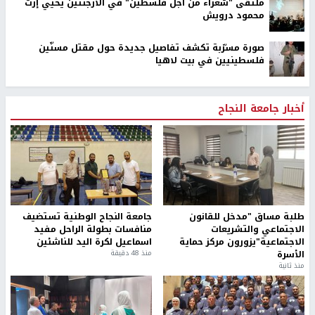
الاحتلال يقتحم قرى في نابلس ويداهم منازل ويستجوب
مواطنين
الاحتلال يطرح عطاءً لبناء 627 وحدة استيطانية في رام الله
والبيرة
مستوطنون يسرقون جرارًا زراعيًا من بيت أمرين شمال نابلس
ملتقى "شعراء من أجل فلسطين" في الأرجنتين يحيي إرث
محمود درويش
صورة مسرّبة تكشف تفاصيل جديدة حول مقتل مسنّين
فلسطينيين في بيت لاهيا
أخبار جامعة النجاح