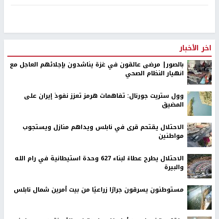
إغلاق عدد من الطرق والمداخل المؤدية الى المنطقة، وتقييد حركة
المواطنين ومنع تنقلهم.
رابط قصير
https://nn.najah.edu/AX59/
الكلمات المفتاحية
مستوطنون
الخليل
اخر الأخبار
بالصور| مرضى عالقون في غزة يناشدون بإجلائهم العاجل مع
انهيار النظام الصحي
وول ستريت جورنال: تفاهمات هرمز تعزز نفوذ إيران على
المضيق