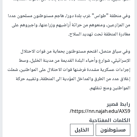
الخليل.
وذكرت المصادر، أن مجموعة من المستوطنين المسلحين من مستوطنة
"نجهوت" ومن البؤرة الاستيطانية التي تم اقامتها حديثا على أراض
المواطنين في منطقة "خلة طه"، اقتحمت منطقة العابد في قرية
الطبقة جنوب غرب الخليل، وأطلقت الرصاص الحي صوب منازل
المواطنين، ما أدى لإصابة مسنة (63 عاما) بحالة من الخوف الشديد.
وفي منطقة "طواس" غرب بلدة دورا، هاجم مستوطنون مسلحون عددا
من المزارعين، ومنعوهم من حراثة أراضيهم وزراعتها، واجبروهم على
مغادرة المنطقة تحت تهديد السلاح.
وفي سياق متصل، اقتحم مستوطنون بحماية من قوات الاحتلال
الإسرائيلي، شوارع وأحياء البلدة القديمة من مدينة الخليل، وسط
إجراءات عسكرية مشددة فرضتها قوات الاحتلال على المواطنين، شملت