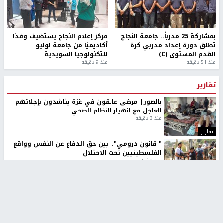
طلبة مساق "مدخل للقانون
جامعة النجاح الوطنية تستضيف
الاجتماعي والتشريعات
منافسات بطولة الراحل مفيد
الاجتماعية"يزورون مركز حماية
اسماعيل لكرة اليد للناشئين
الأسرة
منذ 48 دقيقة
منذ ثانية
بمشاركة 25 مدرباً.. جامعة النجاح
مركز إعلام النجاح يستضيف وفدًا
تطلق دورة إعداد مدربي كرة
أكاديميًا من جامعة لوليو
القدم المستوى (C)
للتكنولوجيا السويدية
منذ 51 دقيقة
منذ 9 دقيقة
تقارير
بالصور| مرضى عالقون في غزة يناشدون بإجلائهم
العاجل مع انهيار النظام الصحي
منذ 3 دقيقة