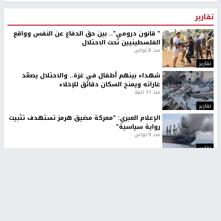
تقارير
" قانون درومي".. بين حق الدفاع عن النفس وواقع
الفلسطينيين تحت الاحتلال
منذ 8 ثواني
تقارير
شهداء بينهم أطفال في غزة.. والاحتلال يصعّد
غاراته ويمنح السكان دقائق للإخلاء
منذ 11 ثانية
تقارير
الإعلام العبري: "معركة مضيق هرمز تستهدف تثبيت
رواية سياسية"
منذ 9 ثواني
تقارير
تصريحات خاصة
تصريحات خاصة
تصريحات خاصة