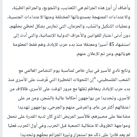
وأضاف أن أبرز هذه الجرائم هي التّعذيب، والتّجويع، والجرائم الطبيّة،
والاعتداءات الممنهجة بمستوياتها المختلفة ومنها الاعتداءات الجنسية،
وعمليات التّنكيل والسّلب، والحرمان، التي تمارس بشكل لحظيّ بحقّهم،
دون أدنى اعتبار للقوانين والأعراف الدولية الإنسانية، والتي أدت إلى
استشهاد 45 أسيرا ومعتقلا منذ بدء حرب الإبادة، وهم فقط المعلومة
هوياتهم، ومن تم الإعلان عنهم.
وتابع نادي الأسير في بيان خاص لمناسبة يوم التضامن العالمي مع
الشعب الفلسطيني، "إن التّحولات الخطيرة التي فُرضت على الأسرى منذ
بدء حرب الإبادة، يتعاظم ثقلها مع مرور الوقت على الأسرى، فالآلاف من
الأسرى، وتحديدا من يواجهون أحكاما عالية بالسّجن، ومن مر على
اعتقالهم أكثر من عام، والمرضى منهم والجرحى، يواجهون تهديدا
مضاعفا على مصيرهم، فالأسير المريض الذي كان لديه القدرة على تحمل
ومواجهة الظروف الاعتقالية الصعبة قبل الحرب، وفي أول الحرب، فعليا
لم يعد قادرا على ذلك مع استمرار وتيرة الجرائم بحقّهم وتحديدا