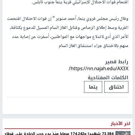
اقتحام قوات الاحتلال الإسرائيلي قرية يتما جنوب نابلس.
وقال رئيس مجلس قروي يتما، أحمد صنوبر " إن قوات الاحتلال اقتحمت
القرية وسط إطلاق الرصاص وقنابل الغاز السام المسيل للدموع بكثافة،
الأمر الذي أدى لاندلاع مواجهات مع المواطنين، أسفرت عن إصابة عدد
منهم بالاختناق جراء استنشاق الغاز السام
رابط قصير
https://nn.najah.edu/AX3X/
الكلمات المفتاحية
اختناق
يتما
اخر الأخبار
73,384 شهيدا و174,242 مصابا منذ بدء حرب الإبادة على قطاع