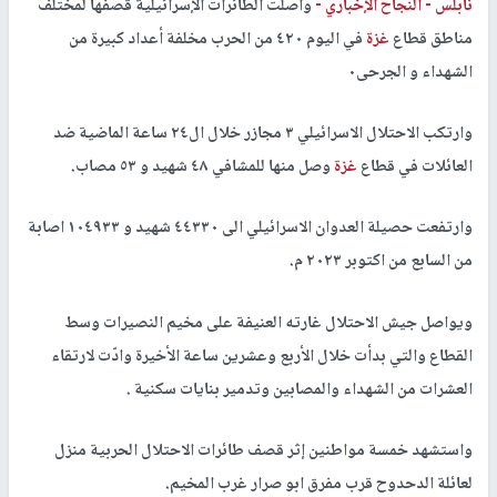
نابلس -
النجاح الإخباري -
واصلت الطائرات الإسرائيلية قصفها لمختلف
مناطق قطاع
غزة
في اليوم ٤٢٠ من الحرب مخلفة أعداد كبيرة من
الشهداء و الجرحى٠
وارتكب الاحتلال الاسرائيلي ٣ مجازر خلال ال٢٤ ساعة الماضية ضد
العائلات في قطاع
غزة
وصل منها للمشافي ٤٨ شهيد و ٥٣ مصاب.
وارتفعت حصيلة العدوان الاسرائيلي الى ٤٤٣٣٠ شهيد و ١٠٤٩٣٣ اصابة
من السابع من اكتوبر ٢٠٢٣ م.
ويواصل جيش الاحتلال غارته العنيفة على مخيم النصيرات وسط
القطاع والتي بدأت خلال الأربع وعشرين ساعة الأخيرة وادّت لارتقاء
العشرات من الشهداء والمصابين وتدمير بنايات سكنية .
واستشهد خمسة مواطنين إثر قصف طائرات الاحتلال الحربية منزل
لعائلة الدحدوح قرب مفرق ابو صرار غرب المخيم.