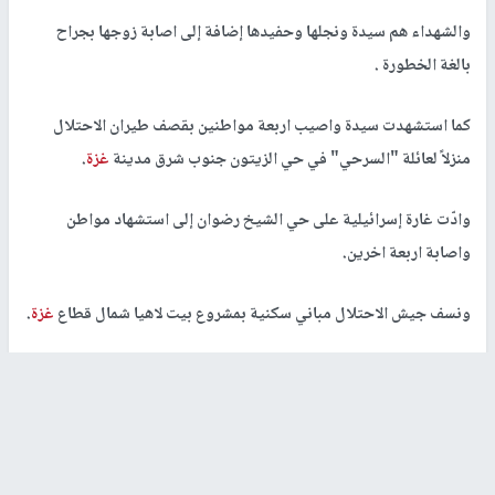
والشهداء هم سيدة ونجلها وحفيدها إضافة إلى اصابة زوجها بجراح
بالغة الخطورة .
كما استشهدت سيدة واصيب اربعة مواطنين بقصف طيران الاحتلال
منزلاً لعائلة "السرحي" في حي الزيتون جنوب شرق مدينة
غزة
.
وادّت غارة إسرائيلية على حي الشيخ رضوان إلى استشهاد مواطن
واصابة اربعة اخرين.
ونسف جيش الاحتلال مباني سكنية بمشروع بيت لاهيا شمال قطاع
غزة
.
رابط قصير
https://nn.najah.edu/AX2H/
الكلمات المفتاحية
الحرب على غزة
شهداء