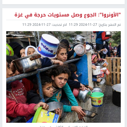
"الأونروا": الجوع وصل مستويات حرجة في غزة
تم النشر بتاريخ:
2024-11-27 11:29
اخر تحديث:
2024-11-27 11:29