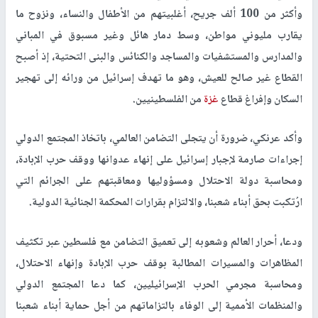
وأكثر من 100 ألف جريح، أغلبيتهم من الأطفال والنساء، ونزوح ما
يقارب مليوني مواطن، وسط دمار هائل وغير مسبوق في المباني
والمدارس والمستشفيات والمساجد والكنائس والبنى التحتية، إذ أصبح
القطاع غير صالح للعيش، وهو ما تهدف إسرائيل من ورائه إلى تهجير
السكان وإفراغ قطاع
غزة
من الفلسطينيين.
وأكد عرنكي، ضرورة أن يتجلى التضامن العالمي، باتخاذ المجتمع الدولي
إجراءات صارمة لإجبار إسرائيل على إنهاء عدوانها ووقف حرب الإبادة،
ومحاسبة دولة الاحتلال ومسؤوليها ومعاقبتهم على الجرائم التي
ارُتكبت بحق أبناء شعبنا، والالتزام بقرارات المحكمة الجنائية الدولية.
ودعا، أحرار العالم وشعوبه إلى تعميق التضامن مع فلسطين عبر تكثيف
المظاهرات والمسيرات المطالبة بوقف حرب الإبادة وإنهاء الاحتلال،
ومحاسبة مجرمي الحرب الإسرائيليين، كما دعا المجتمع الدولي
والمنظمات الأممية إلى الوفاء بالتزاماتهم من أجل حماية أبناء شعبنا