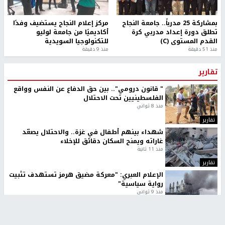
بمشاركة 25 مدرباً.. جامعة النجاح
مركز إعلام النجاح يستضيف وفدًا
تطلق دورة إعداد مدربي كرة
أكاديميًا من جامعة لوليو
القدم المستوى (C)
للتكنولوجيا السويدية
منذ 51 دقيقة
منذ 9 دقيقة
تقارير
" قانون درومي".. بين حق الدفاع عن النفس وواقع
الفلسطينيين تحت الاحتلال
منذ 8 ثواني
تقارير
شهداء بينهم أطفال في غزة.. والاحتلال يصعّد
غاراته ويمنح السكان دقائق للإخلاء
منذ 11 ثانية
تقارير
الإعلام العبري: "معركة مضيق هرمز تستهدف تثبيت
رواية سياسية"
منذ 9 ثواني
تقارير