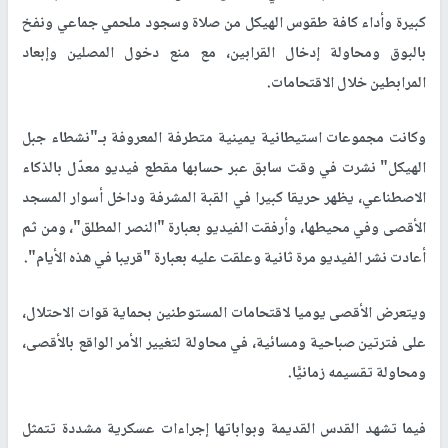
كبيرة وأداء كافة طقوس الهيكل من صلاة وسجود ملحمي جماعي ونفخ
بالبوق ومحاولة إدخال القرابين، مع منع دخول المصلين وإبعاد
المرابطين خلال الاقتحامات.
وكانت مجموعات استيطانية يمينية متطرفة المعروفة بـ"نشطاء جبل
الهيكل" نشرت في وقت سابق عبر حسابها مقطع فيديو معدّل بالذكاء
الاصطناعي، يظهر حريقا كبيرا في القبة المشرفة وداخل أسوار المسجد
الأقصى وفي محيطها، وأرفقت الفيديو بعبارة "النصر المطلق"، ومن ثم
أعادت نشر الفيديو مرة ثانية وعلقت عليه بعبارة "قريبا في هذه الأيام".
ويتعرض الأقصى يوميا لاقتحامات المستوطنين بحماية قوات الاحتلال،
على فترتين صباحية ومسائية، في محاولة لتغيير الأمر الواقع بالأقصى،
ومحاولة تقسيمه زمانيًّا.
فيما تشهد القدس القديمة وبواباتها إجراءات عسكرية مشددة تتمثل