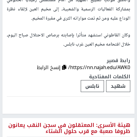
وانطلق موكب تشييع الشهيد من أمام مستشفى رفيديا الحكومي
بمشاركة الفعاليات الرسمية والشعبية، إلى مخيم العين لإلقاء نظرة
الوداع عليه ومن ثم تمت مواراته الثرى في مقبرة المخيم.
وكان القاطوني استشهد متأثرا بإصابته برصاص الاحتلال صباح اليوم،
خلال اقتحامه مخيم العين غرب نابلس.
رابط قصير
https://nn.najah.edu/AWK0/
إنسخ الرابط
الكلمات المفتاحية
شهيد
نابلس
هيئة الأسرى: المعتقلون في سجن النقب يعانون
ظروفا صعبة مع قرب حلول الشتاء