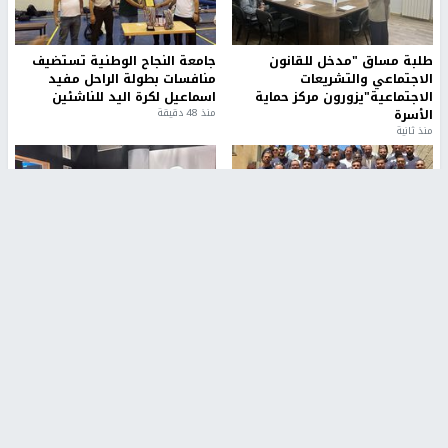
طلبة مساق "مدخل للقانون
جامعة النجاح الوطنية تستضيف
الاجتماعي والتشريعات
منافسات بطولة الراحل مفيد
الاجتماعية"يزورون مركز حماية
اسماعيل لكرة اليد للناشئين
الأسرة
منذ 48 دقيقة
منذ ثانية
بمشاركة 25 مدرباً.. جامعة النجاح
مركز إعلام النجاح يستضيف وفدًا
تطلق دورة إعداد مدربي كرة
أكاديميًا من جامعة لوليو
القدم المستوى (C)
للتكنولوجيا السويدية
منذ 51 دقيقة
منذ 9 دقيقة
تقارير
" قانون درومي".. بين حق الدفاع عن النفس وواقع
الفلسطينيين تحت الاحتلال
منذ 8 ثواني