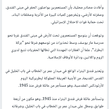
وأفادت مصادر محلية، بأن المستعمرين يواصلون الحفر في مبنى الفندق،
ومخزنه الأرضي، ويُخرجون كميات كبيرة من الأتربة ومخلفات البناء،
تحت حماية قوات الاحتلال الإسرائيلي.
وتوقعت أن يتوسع المستعمرون تحت الأرض في مبنى الفندق غربا نحو
مدرسة مار يوسف، وسط تحذيرات من توسعهم شرقا نحو "بركة
البطرك"، علما أن العقارات المهددة التي تطالها الحفريات تتبع لديري
الروم واللاتين، ودائرة الأوقاف الإسلامية.
ويُعتبر فندق البتراء الواقع في ميدان عمر بن الخطاب في باب الخليل في
القدس القديمة، من الأبنية العريقة المملوكة لبطريركية الروم
الأرثوذكس المقدسية، وهو مستأجر من عائلة قرش منذ 1945.
وتستأجر عائلة قرش فندق البتراء منذ 1945، وهو مكون من أربعة
طوابق، ومطل على ميدان عمر بن الخطاب في باب الخليل، وشرفاته