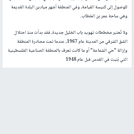
للوصول إلى كنيسة القيامة، وفي المنطقة أشهر ميادين البلدة القديمة
وهي ساحة عمر بن الخطاب.
ولا تُعتبر مخططات تهويد باب الخليل جديدة، فقد بدأت منذ احتلال
الشق الشرقي من المدينة عام 1967، عندما تمت مصادرة المنطقة
وإزالة "حي الشماعة" أو ما كانت تعرف بالمنطقة الصناعية الفلسطينية
التي بُنيت في القدس قبل عام 1948
رابط قصير
https://nn.najah.edu/AWII/
الكلمات المفتاحية
قوات
فندق
تهويد
الاحتلال
مستوطنون
البتراء
القدس
الإسرائيلي
القدس