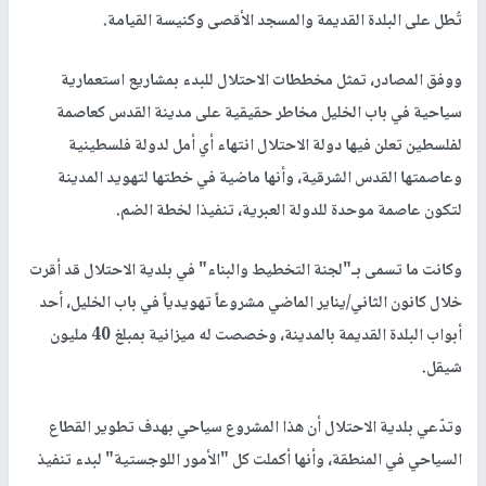
تُطل على البلدة القديمة والمسجد الأقصى وكنيسة القيامة.
ووفق المصادر، تمثل مخططات الاحتلال للبدء بمشاريع استعمارية
سياحية في باب الخليل مخاطر حقيقية على مدينة القدس كعاصمة
لفلسطين تعلن فيها دولة الاحتلال انتهاء أي أمل لدولة فلسطينية
وعاصمتها القدس الشرقية، وأنها ماضية في خطتها لتهويد المدينة
لتكون عاصمة موحدة للدولة العبرية، تنفيذا لخطة الضم.
وكانت ما تسمى بـ"لجنة التخطيط والبناء" في بلدية الاحتلال قد أقرت
خلال كانون الثاني/يناير الماضي مشروعاً تهويدياً في باب الخليل، أحد
أبواب البلدة القديمة بالمدينة، وخصصت له ميزانية بمبلغ 40 مليون
شيقل.
وتدّعي بلدية الاحتلال أن هذا المشروع سياحي بهدف تطوير القطاع
السياحي في المنطقة، وأنها أكملت كل "الأمور اللوجستية" لبدء تنفيذ