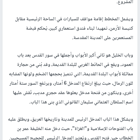
المشروع.
ويشمل المخطط إقامة مواقف للسيارات في الساحة الرئيسية مقابل
كنيسة الأرمن، تمهيدا لبناء فندق استعماري كبير، يُحكم قبضة
المستعمرين على المدينة المقدسة.
وباب الخليل هو ثاني أكبر الأبواب وأجملها في سور القدس بعد باب
العمود، ويقع في الحائط الغربي للبلدة القديمة، وقد بُني من حجارة
مماثلة لأبواب البلدة القديمة، التي تتميز بحجمها الضخم ولونها المشابه
للون الرمال، حيث يبلغ ارتفاع المدخل 6 أمتار، ويرتفع السور ستة أمتار
أخرى، ويتكون من فتحة مدخل يعلوها عقد حجري مدبب، نُقش عليها
اسم السلطان العثماني سليمان القانوني الذي بنى هذا الباب.
ويشكل هذا الباب المدخل الرئيس للمدينة وتاريخها العريق، ويطلق عليه
باب الفتوحات الإسلامية و"الغزاة"، حيث دخل منه الخليفة عمر بن
الخطاب حين فتح القدس، ويُعتبر المدخل الرئيسي للحجيج المسيحيين