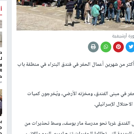
أ
رة أرشيفية
ط
ل
كثر من شهرين أعمال الحفر في فندق البتراء في منطقة باب
و
ا
ح
منذ 
فر في مبنى الفندق، ومخزنه الأرضي، ويُخرجون كميات
لاحتلال الإسرائيلي.
 الفندق غربا نحو مدرسة مار يوسف، وسط تحذيرات من
ج
د