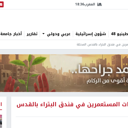
المغرب
18:36
البث
نيو 48
شؤون إسرائيلية
عربي ودولي
تقارير
أخبار جامعة 
رين في فندق البتراء بالقدس المحتلة
ات المستعمرين في فندق البتراء بالقدس
ا