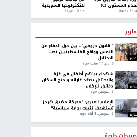
قدم المستوى (C)
للتكنولوجيا السويدية
5 دقيقة
منذ 10 دقيقة
قارير
" قانون درومي".. بين حق الدفاع عن
النفس وواقع الفلسطينيين تحت
الاحتلال
قارير
6 أيام، 17 ساعة ago
شهداء بينهم أطفال في غزة..
والاحتلال يصعّد غاراته ويمنح السكان
دقائق للإخلاء
قارير
2 أسبوعين ago
الإعلام العبري: "معركة مضيق هرمز
تستهدف تثبيت رواية سياسية"
2 أسبوعين، 4 أيام ago
قارير
صريحات خاصة