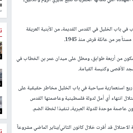
لمهددة التي تطالها الحفريات تتبع لديري الروم واللاتين،
ال
منذ 1
ب في باب الخليل في القدس القديمة، من الأبنية العريقة
ت
ستأجر من عائلة قرش منذ 1945.
ت
ئلة قرش فندق البتراء منذ 1945، وهو مكون من أربعة طوابق، ومطل على ميدان عمر بن الخطاب في
سجد الأقصى وكنيسة القيامة.
ت
ريع استعمارية سياحية في باب الخليل مخاطر حقيقية على
تلال انتهاء أي أمل لدولة فلسطينية وعاصمتها القدس
ون عاصمة موحدة للدولة العبرية، تنفيذا لخطة الضم.
ت
الاحتلال قد أقرت خلال كانون الثاني/يناير الماضي مشروعاً
ت