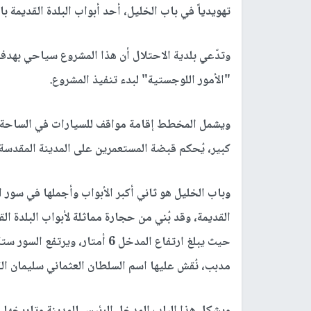
تهويدياً في باب الخليل، أحد أبواب البلدة القديمة بالمدينة،
وتدّعي بلدية الاحتلال أن هذا المشروع سياحي بهدف
"الأمور اللوجستية" لبدء تنفيذ المشروع.
ويشمل المخطط إقامة مواقف للسيارات في الساحة ال
كبير، يُحكم قبضة المستعمرين على المدينة المقدسة.
وباب الخليل هو ثاني أكبر الأبواب وأجملها في سور ا
القديمة، وقد بُني من حجارة مماثلة لأبواب البلدة ال
حيث يبلغ ارتفاع المدخل 6 أمتا
مدبب، نُقش عليها اسم السلطان العثماني سليمان القا
ويشكل هذا الباب المدخل الرئيس للمدينة وتاريخها ا