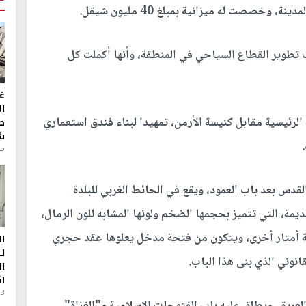
 وخصصت له ميزانية بمبلغ 40 مليون شيقل.
 تطوير القطاع السياحي في المنطقة، وأنها أكملت كل
غ
ا
رئيسية مقابل كنيسة الأرمن، تمهيدا لبناء فندق استعماري
ط
ش
منذ 6
لقدس بعد باب العمود، ويقع في الحائط الغربي للبلدة
قديمة، التي تتميز بحجمها الضخم ولونها المشابه للون الرمال،
ر، ويرتفع السور ستة أمتار أخرى، ويتكون من فتحة مدخل يعلوها عقد حجري
ا
ل
نوني الذي بنى هذا الباب.
ا
ا
3 أيام، 23 ساعة ago
لعريق، ويطلق عليه باب الفتوحات الإسلامية و"الغزاة"،