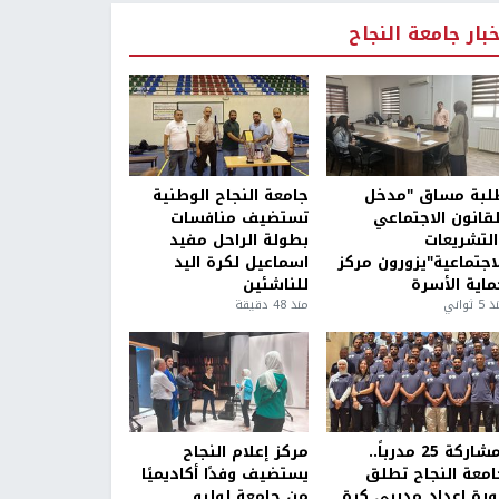
خبار جامعة النجاح
لبة مساق "مدخل
جامعة النجاح الوطنية
لقانون الاجتماعي
تستضيف منافسات
التشريعات
بطولة الراحل مفيد
لاجتماعية"يزورون مركز
اسماعيل لكرة اليد
ماية الأسرة
للناشئين
5 ثواني
منذ 48 دقيقة
بمشاركة 25 مدرباً..
مركز إعلام النجاح
امعة النجاح تطلق
يستضيف وفدًا أكاديميًا
ورة إعداد مدربي كرة
من جامعة لوليو