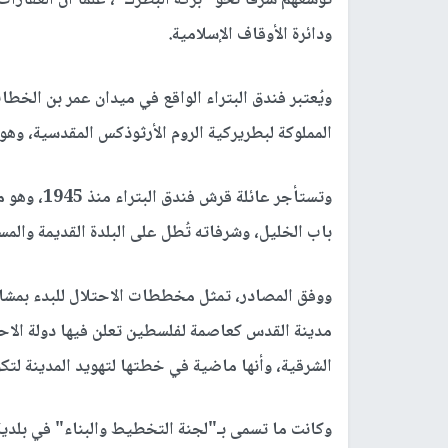
توسعهم شرقا نحو "بركة البطرك"، علما أن العقارات ا
ودائرة الأوقاف الإسلامية.
ويُعتبر فندق البتراء الواقع في ميدان عمر بن الخطا
المملوكة لبطريركية الروم الأرثوذكس المقدسية، وهو م
وتستأجر عا
باب الخليل، وشرفاته تُطل على البلدة القديمة والم
ووفق المصادر، تمثل مخططات الاحتلال للبدء بمشا
مدينة القدس كعاصمة لفلسطين تعلن فيها دولة الاح
الشرقية، وأنها ماضية في خطتها لتهويد المدينة لتك
وكانت ما تسمى بـ"لجنة التخطيط والبناء" في بلدية 