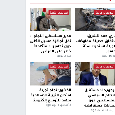
تصريحات خاصة
تصريحات خاصة
ازي حمد للشرق:
مدير مستشفى النجاح: :
لاتفاق حصيلة مفاوضات
نقل أجهزة غسيل الكلى
ويلة استمرت ستة
دون تجهيزات متكاملة
هور
خطر على المرضى
1 ثانية
منذ 2 ساعة
تصريحات خاصة
تصريحات خاصة
لرجوب: لا مستقبل
الخضور: نجاح تجربة
لنظام السياسي
امتحان التربية الإسلامية
لفلسطيني دون
يمهد للتوسع إلكترونيًا
نتخابات ديمقراطية
3 أسابيع، 1 يوم ago