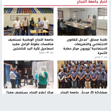
أخبار جامعة النجاح
طلبة مساق "مدخل للقانون
جامعة النجاح الوطنية تستضيف
الاجتماعي والتشريعات
منافسات بطولة الراحل مفيد
الاجتماعية"يزورون مركز حماية
اسماعيل لكرة اليد للناشئين
الأسرة
منذ 48 دقيقة
منذ 5 ثواني
بمشاركة 25 مدرباً.. جامعة النجاح
مركز إعلام النجاح يستضيف وفدًا
تطلق دورة إعداد مدربي كرة
أكاديميًا من جامعة لوليو
القدم المستوى (C)
للتكنولوجيا السويدية
منذ 51 دقيقة
منذ 10 دقيقة