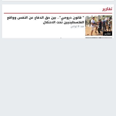
تقارير
" قانون درومي".. بين حق الدفاع عن النفس وواقع
الفلسطينيين تحت الاحتلال
منذ 8 ثواني
تقارير
شهداء بينهم أطفال في غزة.. والاحتلال يصعّد
غاراته ويمنح السكان دقائق للإخلاء
منذ 11 ثانية
تقارير
الإعلام العبري: "معركة مضيق هرمز تستهدف تثبيت
رواية سياسية"
منذ 9 ثواني
تقارير
تصريحات خاصة
تصريحات خاصة
تصريحات خاصة