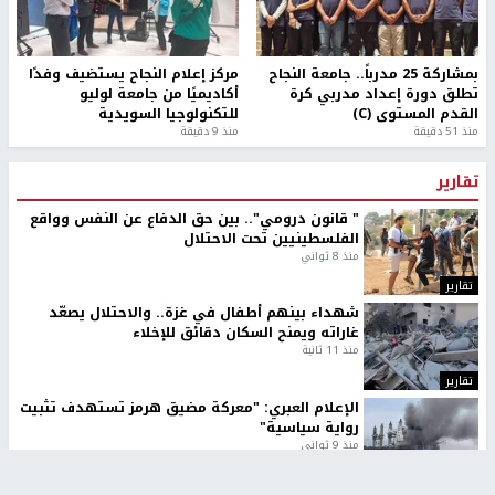
بمشاركة 25 مدرباً.. جامعة النجاح
مركز إعلام النجاح يستضيف وفدًا
تطلق دورة إعداد مدربي كرة
أكاديميًا من جامعة لوليو
القدم المستوى (C)
للتكنولوجيا السويدية
منذ 51 دقيقة
منذ 9 دقيقة
تقارير
" قانون درومي".. بين حق الدفاع عن النفس وواقع
الفلسطينيين تحت الاحتلال
منذ 8 ثواني
تقارير
شهداء بينهم أطفال في غزة.. والاحتلال يصعّد
غاراته ويمنح السكان دقائق للإخلاء
منذ 11 ثانية
تقارير
الإعلام العبري: "معركة مضيق هرمز تستهدف تثبيت
رواية سياسية"
منذ 9 ثواني
تقارير