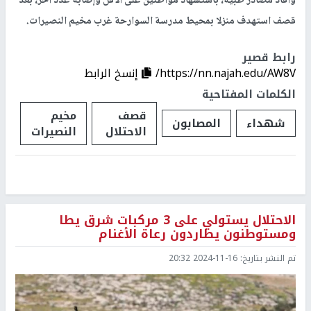
وأفاد مصادر طبية، باستشهاد مواطنين على الأقل وإصابة عدد آخر، بعد
قصف استهدف منزلا بمحيط مدرسة السوارحة غرب مخيم النصيرات.
رابط قصير
https://nn.najah.edu/AW8V/
إنسخ الرابط
الكلمات المفتاحية
قصف
مخيم
شهداء
المصابون
الاحتلال
النصيرات
الاحتلال يستولي على 3 مركبات شرق يطا
ومستوطنون يطاردون رعاة الأغنام
تم النشر بتاريخ:
2024-11-16 20:32