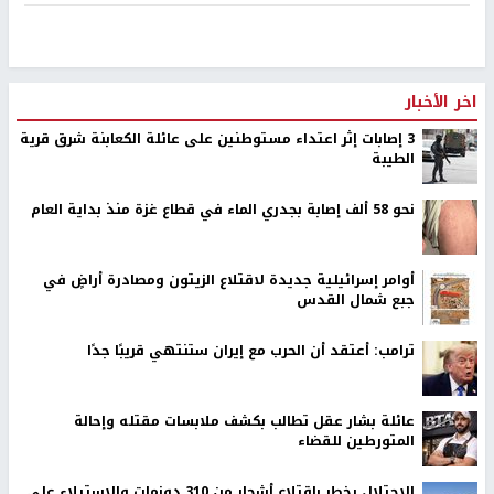
اخر الأخبار
‏3 إصابات إثر اعتداء مستوطنين على عائلة الكعابنة شرق قرية
الطيبة
نحو 58 ألف إصابة بجدري الماء في قطاع غزة منذ بداية العام
أوامر إسرائيلية جديدة لاقتلاع الزيتون ومصادرة أراضٍ في
جبع شمال القدس
ترامب: أعتقد أن الحرب مع إيران ستنتهي قريبًا جدًا
عائلة بشار عقل تطالب بكشف ملابسات مقتله وإحالة
المتورطين للقضاء
الاحتلال يخطر باقتلاع أشجار من 310 دونمات والاستيلاء على