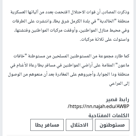
وذكرت المصادر، أن قوات الاحتلال ااقتحمت بعدد من آلياتها العسكرية
منطقة "الخالدية" في بلدة الكرمل شرق يطا، وانتشرت على الطرقات
وفي محيط منازل المواطنين، وأوقفت مركبات المواطنين وفتشتها،
واستولت على ثلاثة مركبات.
كما طارد مجموعة من المستوطنين المسلحين من مستوطنة "خافات
ماعون" المقامة على أراضي المواطنين في مسافر يطا رعاة الأغنام في
منطقة ودا الجوايا، وأجبروهم على المغادرة بعد أن منعوهم من الوصول
إلى المراعي
رابط قصير
https://nn.najah.edu/AW8P/
الكلمات المفتاحية
مستوطنون
الاحتلال
مسافر يطا