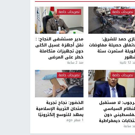
تصريحات خاصة
تصريحات خاصة
ازي حمد للشرق:
مدير مستشفى النجاح: :
لاتفاق حصيلة مفاوضات
نقل أجهزة غسيل الكلى
ويلة استمرت ستة
دون تجهيزات متكاملة
هور
خطر على المرضى
1 ثانية
منذ 2 ساعة
تصريحات خاصة
تصريحات خاصة
لرجوب: لا مستقبل
الخضور: نجاح تجربة
لنظام السياسي
امتحان التربية الإسلامية
لفلسطيني دون
يمهد للتوسع إلكترونيًا
نتخابات ديمقراطية
1 شهر ago
ذ ساعة