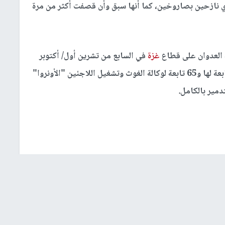
ي نازحين بصاروخين، كما أنها سبق وأن قصفت أكثر من مرة
ة العدوان على قطاع
غزة
في السابع من تشرين أول/ أكتوبر
2023، فإن 441 مدرسة حكومية وجامعة ومباني تابعة لها و65 تابعة لوكالة الغوث وتشغيل اللاجئين "الأونروا"
تلال
شهداء