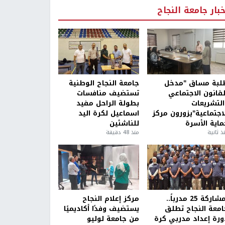
خبار جامعة النجاح
لبة مساق "مدخل
جامعة النجاح الوطنية
لقانون الاجتماعي
تستضيف منافسات
التشريعات
بطولة الراحل مفيد
لاجتماعية"يزورون مركز
اسماعيل لكرة اليد
ماية الأسرة
للناشئين
ذ ثانية
منذ 48 دقيقة
بمشاركة 25 مدرباً..
مركز إعلام النجاح
امعة النجاح تطلق
يستضيف وفدًا أكاديميًا
ورة إعداد مدربي كرة
من جامعة لوليو