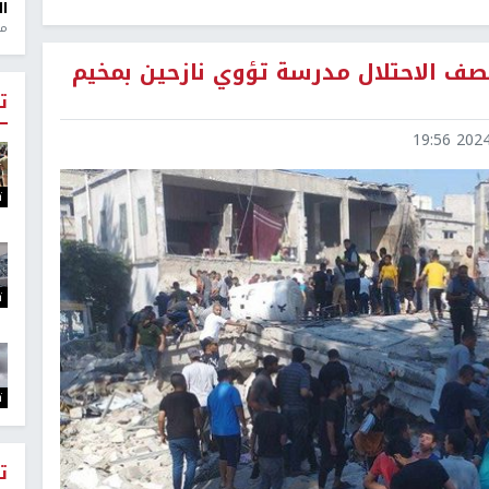
ال
منذ 1
ف الاحتلال مدرسة تؤوي نازحين بمخيم
ت
2024-1
ت
ت
ت
ت