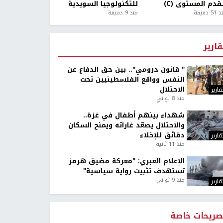
قدم المستوى (C)
للتكنولوجيا السويدية
5 دقيقة
منذ 9 دقيقة
قارير
" قانون درومي".. بين حق الدفاع عن
النفس وواقع الفلسطينيين تحت
الاحتلال
قارير
منذ 8 ثواني
شهداء بينهم أطفال في غزة..
والاحتلال يصعّد غاراته ويمنح السكان
دقائق للإخلاء
قارير
منذ 11 ثانية
الإعلام العبري: "معركة مضيق هرمز
تستهدف تثبيت رواية سياسية"
منذ 9 ثواني
قارير
صريحات خاصة