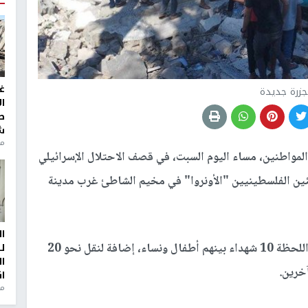
غ
زرة جديدة
ا
ط
ش
منذ 2
واطنين، مساء اليوم السبت، في قصف الاحتلال الإسرائيلي
ئين الفلسطينيين "الأونروا" في مخيم الشاطئ غرب مدينة
ا
وأفادت المصادر، بأن الطواقم الطبية انتشلت حتى اللحظة 10 شهداء بينهم أطفال ونساء، إضافة لنقل نحو 20
ل
ا
خرين.
ا
من