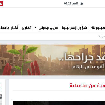
الفجر
03:28
البث
نيو 48
شؤون إسرائيلية
عربي ودولي
تقارير
أخبار جامعة 
قيلية
قية من قلقيلية
ا