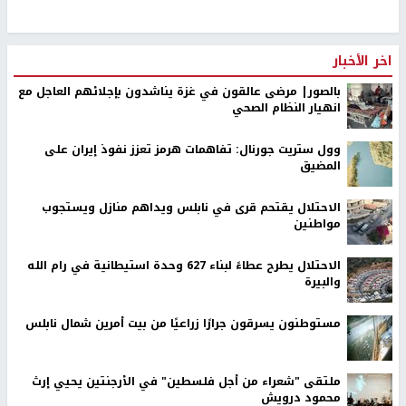
اخر الأخبار
بالصور| مرضى عالقون في غزة يناشدون بإجلائهم العاجل مع
انهيار النظام الصحي
وول ستريت جورنال: تفاهمات هرمز تعزز نفوذ إيران على
المضيق
الاحتلال يقتحم قرى في نابلس ويداهم منازل ويستجوب
مواطنين
الاحتلال يطرح عطاءً لبناء 627 وحدة استيطانية في رام الله
والبيرة
مستوطنون يسرقون جرارًا زراعيًا من بيت أمرين شمال نابلس
ملتقى "شعراء من أجل فلسطين" في الأرجنتين يحيي إرث
محمود درويش