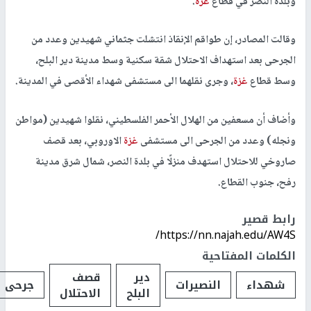
وبلدة النصر في قطاع
غزة
.
وقالت المصادر، إن طواقم الإنقاذ انتشلت جثماني شهيدين وعدد من
الجرحى بعد استهداف الاحتلال شقة سكنية وسط مدينة دير البلح،
وسط قطاع
غزة
، وجرى نقلهما الى مستشفى شهداء الأقصى في المدينة.
وأضاف أن مسعفين من الهلال الأحمر الفلسطيني، نقلوا شهيدين (مواطن
ونجله) وعدد من الجرحى الى مستشفى
غزة
الاوروبي، بعد قصف
صاروخي للاحتلال استهدف منزلًا في بلدة النصر، شمال شرق مدينة
رفح، جنوب القطاع.
رابط قصير
https://nn.najah.edu/AW4S/
الكلمات المفتاحية
دير
قصف
شهداء
النصيرات
جرحى
البلح
الاحتلال