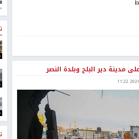
ط
ال
منذ 1
ت
ت
مدينة دير البلح وبلدة النصر
2024-1
ت
ت
ت