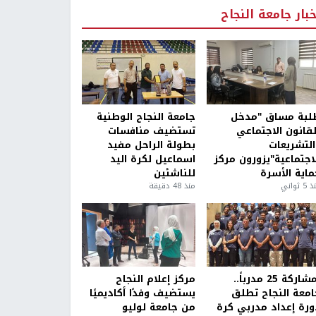
خبار جامعة النجاح
لبة مساق "مدخل
جامعة النجاح الوطنية
لقانون الاجتماعي
تستضيف منافسات
التشريعات
بطولة الراحل مفيد
لاجتماعية"يزورون مركز
اسماعيل لكرة اليد
ماية الأسرة
للناشئين
5 ثواني
منذ 48 دقيقة
بمشاركة 25 مدرباً..
مركز إعلام النجاح
امعة النجاح تطلق
يستضيف وفدًا أكاديميًا
ورة إعداد مدربي كرة
من جامعة لوليو