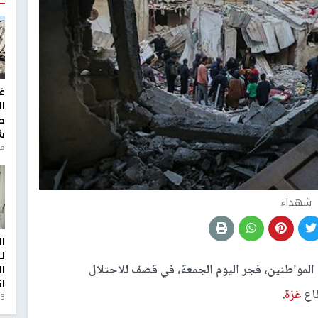
غ
ا
ط
ش
منذ 6
شهداء
ا
ل
مواطنين، فجر اليوم الجمعة، في قصف للاحتلال
ا
ا
طاع
غزة
.
3 أيام، 23 ساعة ago