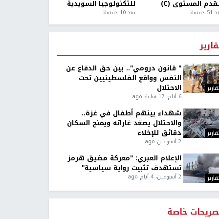
قدم المستوى (C)
للتكنولوجيا السويدية
5 دقيقة
منذ 10 دقيقة
قارير
" قانون درومي".. بين حق الدفاع عن
النفس وواقع الفلسطينيين تحت
الاحتلال
قارير
6 أيام، 17 ساعة ago
شهداء بينهم أطفال في غزة..
والاحتلال يصعّد غاراته ويمنح السكان
دقائق للإخلاء
قارير
2 أسبوعين ago
الإعلام العبري: "معركة مضيق هرمز
تستهدف تثبيت رواية سياسية"
2 أسبوعين، 4 أيام ago
قارير
صريحات خاصة