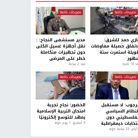
تصريحات خاصة
تصريحات خاصة
ازي حمد للشرق:
مدير مستشفى النجاح: :
لاتفاق حصيلة مفاوضات
نقل أجهزة غسيل الكلى
ويلة استمرت ستة
دون تجهيزات متكاملة
هور
خطر على المرضى
1 ثانية
منذ 2 ساعة
تصريحات خاصة
تصريحات خاصة
لرجوب: لا مستقبل
الخضور: نجاح تجربة
لنظام السياسي
امتحان التربية الإسلامية
لفلسطيني دون
يمهد للتوسع إلكترونيًا
نتخابات ديمقراطية
3 أسابيع، 1 يوم ago