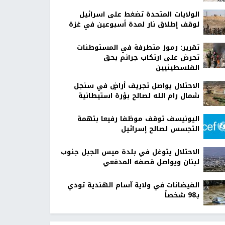
الولايات المتحدة تضغط على اسرائيل
لوقف إطلاق نار لمدة أسبوعين في غزة
تقرير: رموز متطرفة في المستوطنات
تحرض على ارتكاب جرائم بحق
الفلسطينيين
الاحتلال يواصل تجريف أراضٍ في سنجل
شمال رام الله لصالح بؤرة استيطانية
اليونيسف توقف موظفا رفيعا بتهمة
التجسس لصالح إسرائيل
الاحتلال يتوغل في بلدة ميس الجبل جنوب
لبنان ويواصل قصفه المدفعي
الفيضانات في ولاية آسام الهندية تودي
بـ98 شخصاً