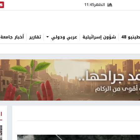
الظهر
11:45
البث
نيو 48
شؤون إسرائيلية
عربي ودولي
تقارير
أخبار جامعة 
ا