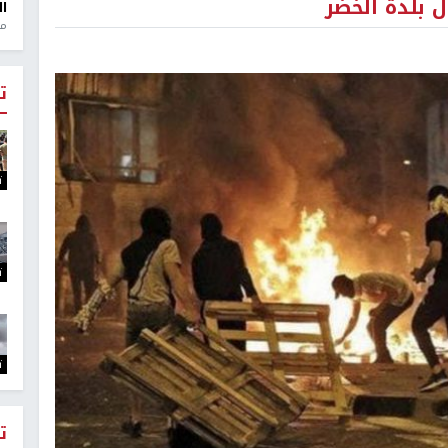
ل بلدة الخضر
ال
منذ 1
ت
ت
ت
ت
ت