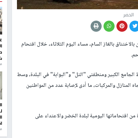
الخضر
غ
الاختناق بالغاز السام، مساء اليوم الثلاثاء، خلال اقتحام
ا
ط
حم.
ش
منذ 2
الجامع الكبير ومنطقتي "التل" و"البوابة" في البلدة، وسط
ه المنازل والمركبات، ما أدى لإصابة عدد من المواطنين
ا
ل
 من اقتحاماتها اليومية لبلدة الخضر والاعتداء على
ا
ا
من