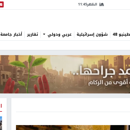
الظهر
11:45
البث
نيو 48
شؤون إسرائيلية
عربي ودولي
تقارير
أخبار جامعة 
ا