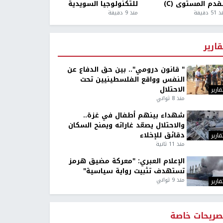
قدم المستوى (C)
للتكنولوجيا السويدية
5 دقيقة
منذ 9 دقيقة
قارير
" قانون درومي".. بين حق الدفاع عن
النفس وواقع الفلسطينيين تحت
الاحتلال
قارير
منذ 8 ثواني
شهداء بينهم أطفال في غزة..
والاحتلال يصعّد غاراته ويمنح السكان
دقائق للإخلاء
قارير
منذ 11 ثانية
الإعلام العبري: "معركة مضيق هرمز
تستهدف تثبيت رواية سياسية"
منذ 9 ثواني
قارير
صريحات خاصة