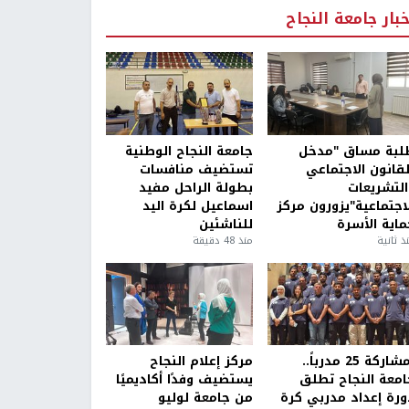
خبار جامعة النجاح
لبة مساق "مدخل
جامعة النجاح الوطنية
لقانون الاجتماعي
تستضيف منافسات
التشريعات
بطولة الراحل مفيد
لاجتماعية"يزورون مركز
اسماعيل لكرة اليد
ماية الأسرة
للناشئين
ذ ثانية
منذ 48 دقيقة
بمشاركة 25 مدرباً..
مركز إعلام النجاح
امعة النجاح تطلق
يستضيف وفدًا أكاديميًا
ورة إعداد مدربي كرة
من جامعة لوليو