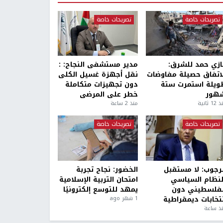
تصريحات خاصة
تصريحات خاصة
ازي حمد للشرق:
مدير مستشفى النجاح: :
لاتفاق حصيلة مفاوضات
نقل أجهزة غسيل الكلى
ويلة استمرت ستة
دون تجهيزات متكاملة
هور
خطر على المرضى
1 ثانية
منذ 2 ساعة
تصريحات خاصة
تصريحات خاصة
لرجوب: لا مستقبل
الخضور: نجاح تجربة
لنظام السياسي
امتحان التربية الإسلامية
لفلسطيني دون
يمهد للتوسع إلكترونيًا
نتخابات ديمقراطية
1 شهر ago
ذ ساعة