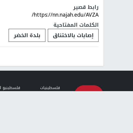
رابط قصير
https://nn.najah.edu/AVZA/
الكلمات المفتاحية
إصابات بالاختناق
بلدة الخضر
فلسطينيات
فلسطينيو 48
تقارير
أخبار جامعة 