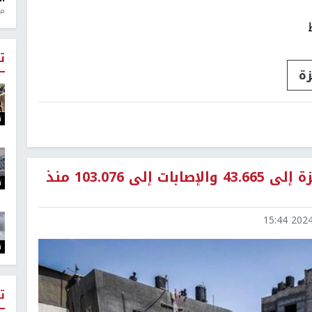
منذ 1
ت
ة
ت
ارتفاع حصيلة الشهداء في قطاع غزة إلى 43.665 والإصابات إلى 103.076 منذ
ت
2024-1
ت
ت