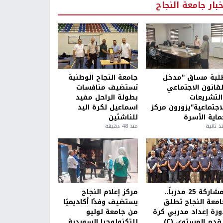
خبار جامعة النجاح
لبة مساق "مدخل
جامعة النجاح الوطنية
لقانون الاجتماعي
تستضيف منافسات
التشريعات
بطولة الراحل مفيد
لاجتماعية"يزورون مركز
اسماعيل لكرة اليد
ماية الأسرة
للناشئين
ذ ثانية
منذ 48 دقيقة
بمشاركة 25 مدرباً..
مركز إعلام النجاح
امعة النجاح تطلق
يستضيف وفدًا أكاديميًا
ورة إعداد مدربي كرة
من جامعة لوليو
قدم المستوى (C)
للتكنولوجيا السويدية