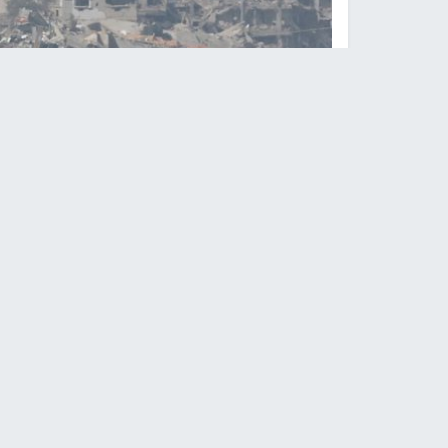
تراجع الدبابات من بيت ح
النجاح الإخباري -
تراجعت الدبابات بعد تقدمها لس
وأجبر جنود الاحتلال مئات النازحين في ثلاثة مدارس