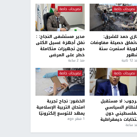
تصريحات خاصة
تصريحات خاصة
ازي حمد للشرق:
مدير مستشفى النجاح: :
لاتفاق حصيلة مفاوضات
نقل أجهزة غسيل الكلى
ويلة استمرت ستة
دون تجهيزات متكاملة
هور
خطر على المرضى
1 ثانية
منذ 2 ساعة
تصريحات خاصة
تصريحات خاصة
لرجوب: لا مستقبل
الخضور: نجاح تجربة
لنظام السياسي
امتحان التربية الإسلامية
لفلسطيني دون
يمهد للتوسع إلكترونيًا
نتخابات ديمقراطية
1 شهر ago
ذ ساعة