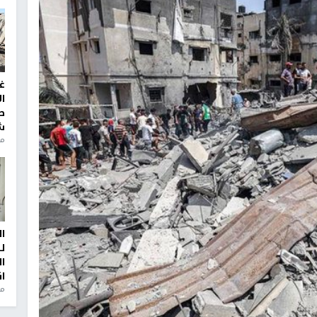
غ
ا
ط
ش
منذ 2
ا
ل
ا
ا
من