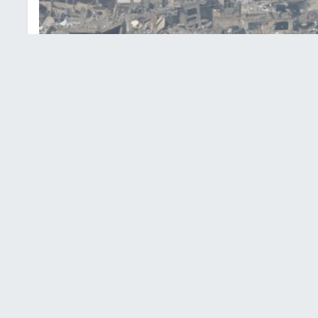
انون وتجدد الغارات على رفح وغزة
اعات في بلدة بيت حانون شمال قطاع
غزة
.
 على مغادرة البلدة تحت وقف إطلاق النار والقذائف.