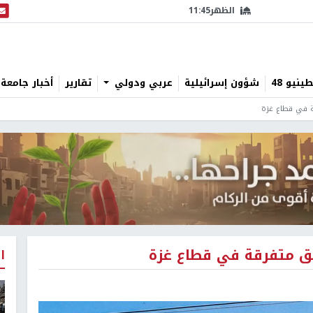
الظهر
11:45
البث
نيو 48
شؤون إسرائيلية
عربي ودولي
تقارير
أخبار جامعة 
ا