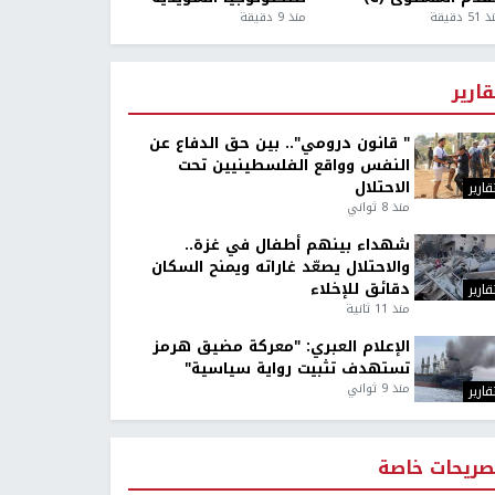
5 دقيقة
منذ 9 دقيقة
قارير
" قانون درومي".. بين حق الدفاع عن
النفس وواقع الفلسطينيين تحت
الاحتلال
قارير
منذ 8 ثواني
شهداء بينهم أطفال في غزة..
والاحتلال يصعّد غاراته ويمنح السكان
دقائق للإخلاء
قارير
منذ 11 ثانية
الإعلام العبري: "معركة مضيق هرمز
تستهدف تثبيت رواية سياسية"
منذ 9 ثواني
قارير
صريحات خاصة