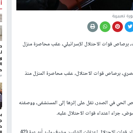
أ
رة تعبيرية
، برصاص قوات الاحتلال الإسرائيلي، عقب محاصرة منزل
ط
ل
و
ا
ح
مصري، برصاص قوات الاحتلال، عقب محاصرة المنزل منذ
منذ 
غ من العمر (50 عاما) بالرصاص الحي في الصدر، نقل على إثرها إلى المستشفى، ووصفته
ج
د
وقال مدير نادي الأسير في طوباس كمال بني عودة، إن قوات الاحتلال اعتقلت الشابين مشرف وليد أبو عرة (42
ال