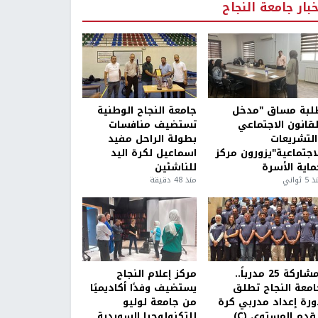
خبار جامعة النجاح
لبة مساق "مدخل
جامعة النجاح الوطنية
لقانون الاجتماعي
تستضيف منافسات
التشريعات
بطولة الراحل مفيد
لاجتماعية"يزورون مركز
اسماعيل لكرة اليد
ماية الأسرة
للناشئين
5 ثواني
منذ 48 دقيقة
بمشاركة 25 مدرباً..
مركز إعلام النجاح
امعة النجاح تطلق
يستضيف وفدًا أكاديميًا
ورة إعداد مدربي كرة
من جامعة لوليو
قدم المستوى (C)
للتكنولوجيا السويدية