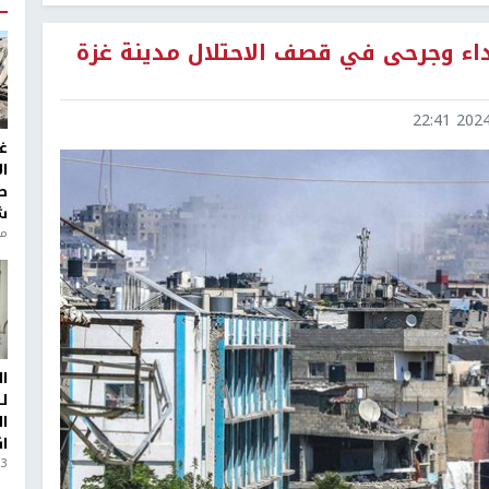
لعدوان يومه الـ400: شهداء وجرحى في قصف الاحتلال مدينة غزة
2024-1
غ
ا
ط
ش
منذ 6
ا
ل
ا
ا
3 أيام، 23 ساعة ago