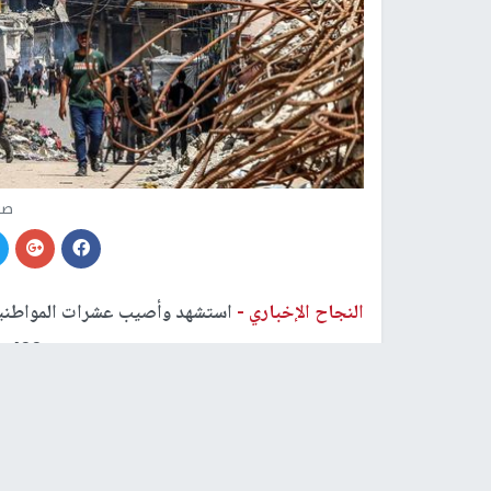
صو
النجاح الإخباري -
المتواصل على قطاع
غزة
، الذي يدخل يومه الـ400.
وأفاد مراسلنا نقلا عن مصادر طبية، باستشهاد ثلا
في قصف الاحتلال مبنى في بلدة بيت لاهيا شمال ال