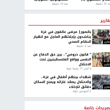
5 دقيقة
منذ 10 دقيقة
قارير
بالصور| مرضى عالقون في غزة
يناشدون بإجلائهم العاجل مع انهيار
النظام الصحي
قارير
منذ 3 دقيقة
" قانون درومي".. بين حق الدفاع عن
النفس وواقع الفلسطينيين تحت
الاحتلال
قارير
6 أيام، 17 ساعة ago
شهداء بينهم أطفال في غزة..
والاحتلال يصعّد غاراته ويمنح السكان
دقائق للإخلاء
قارير
2 أسبوعين ago
صريحات خاصة