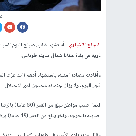
صو
النجاح الإخباري -
اُستشهد شاب، صباح اليوم السبت
ذويه في بلدة عقابا شمال مدينة طوباس.
وأفادت مصادر أمنية، باستشهاد أدهم زايد عزت ال
فجر اليوم، ولا يزال جثمانه محتجزا لدى الاحتلال.
فيما أصيب مواطن يبل
اصابته بالحرجة، وآخر يبلغ من العمر (49 عاما) برضوض، جراء اعتداء قوات الاحتلال عليه.