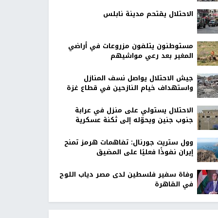
الاحتلال يقتحم مدينة نابلس
مستوطنون يتلفون مزروعات في أراضي
المغير بعد رعي مواشيهم
جيش الاحتلال يواصل نسف المنازل
واستهداف خيام النازحين في قطاع غزة
الاحتلال يستولي على منزل في عرابة
جنوب جنين ويحوّله إلى ثكنة عسكرية
وول ستريت جورنال: تفاهمات هرمز تمنح
إيران نفوذًا فعليًا على المضيق
وفاة سفير فلسطين لدى مصر دياب اللوح
في القاهرة