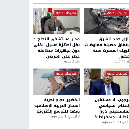
تصريحات خاصة
تصريحات خاصة
ازي حمد للشرق:
مدير مستشفى النجاح: :
لاتفاق حصيلة مفاوضات
نقل أجهزة غسيل الكلى
ويلة استمرت ستة
دون تجهيزات متكاملة
هور
خطر على المرضى
1 ثانية
منذ 2 ساعة
تصريحات خاصة
تصريحات خاصة
لرجوب: لا مستقبل
الخضور: نجاح تجربة
لنظام السياسي
امتحان التربية الإسلامية
لفلسطيني دون
يمهد للتوسع إلكترونيًا
نتخابات ديمقراطية
3 أسابيع، 1 يوم ago