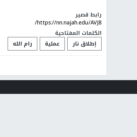
رابط قصير
https://nn.najah.edu/AVJ8/
الكلمات المفتاحية
إطلاق نار
عملية
رام الله
فلسطينيات
فلسطينيو 48
تقارير
أخبار جامعة 