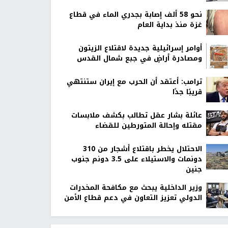
نحو 58 ألف إصابة بجدري الماء في قطاع
غزة منذ بداية العام
أوامر إسرائيلية جديدة لاقتلاع الزيتون
ومصادرة أراضٍ في جبع شمال القدس
ترامب: أعتقد أن الحرب مع إيران ستنتهي
قريبًا جدًا
عائلة بشار عقل تطالب بكشف ملابسات
مقتله وإحالة المتورطين للقضاء
الاحتلال يخطر باقتلاع أشجار من 310
دونمات والاستيلاء على 3.5 دونم جنوب
جنين
وزير الداخلية يبحث مع مكافحة المخدرات
الدولي تعزيز التعاون في دعم قطاع الأمن