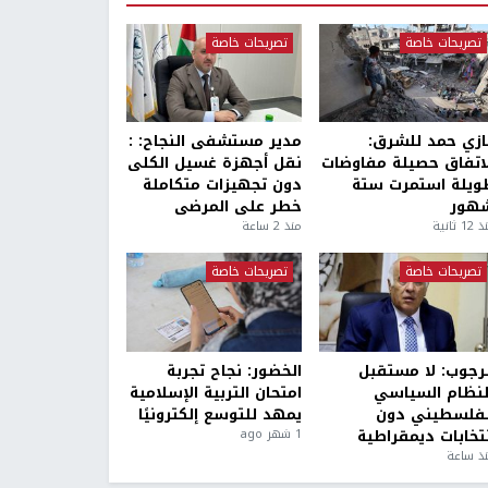
تصريحات خاصة
تصريحات خاصة
ازي حمد للشرق:
مدير مستشفى النجاح: :
لاتفاق حصيلة مفاوضات
نقل أجهزة غسيل الكلى
ويلة استمرت ستة
دون تجهيزات متكاملة
هور
خطر على المرضى
1 ثانية
منذ 2 ساعة
تصريحات خاصة
تصريحات خاصة
لرجوب: لا مستقبل
الخضور: نجاح تجربة
لنظام السياسي
امتحان التربية الإسلامية
لفلسطيني دون
يمهد للتوسع إلكترونيًا
نتخابات ديمقراطية
1 شهر ago
ذ ساعة