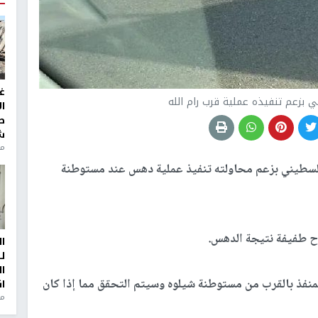
غ
 بزعم تنفيذه عملية قرب رام الله
ا
ط
ش
منذ 2
فلسطيني بزعم محاولته تنفيذ عملية دهس عند مستوطنة
ح طفيفة نتيجة الدهس.
ا
ل
ا
منفذ بالقرب من مستوطنة شيلوه وسيتم التحقق مما إذا كان
ا
من