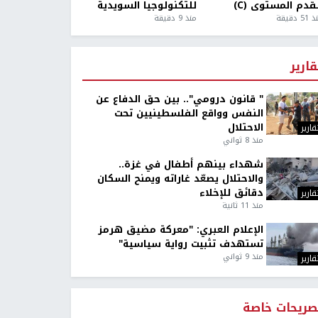
قدم المستوى (C)
للتكنولوجيا السويدية
5 دقيقة
منذ 9 دقيقة
قارير
" قانون درومي".. بين حق الدفاع عن
النفس وواقع الفلسطينيين تحت
الاحتلال
قارير
منذ 8 ثواني
شهداء بينهم أطفال في غزة..
والاحتلال يصعّد غاراته ويمنح السكان
دقائق للإخلاء
قارير
منذ 11 ثانية
الإعلام العبري: "معركة مضيق هرمز
تستهدف تثبيت رواية سياسية"
منذ 9 ثواني
قارير
صريحات خاصة