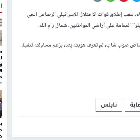
أ
اء، عقب إطلاق قوات الاحتلال الإسرائيلي الرصاص الحي
و" المقامة على أراضي المواطنين، شمال رام الله.
صاص صوب شاب، لم تعرف هويته بعد، بزعم محاولته تنفيذ
ط
ل
و
ا
ح
من
ابة
نابلس
ج
د