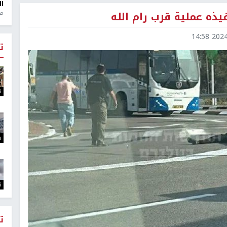
ال
يذه عملية قرب رام الله
منذ 1
2024-1
ت
ت
ت
ت
ت