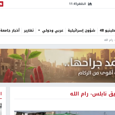
الظهر
11:45
البث
نيو 48
شؤون إسرائيلية
عربي ودولي
تقارير
أخبار جامعة 
رام الله
 نابلس- رام الله
ا