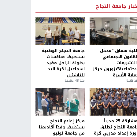
خبار جامعة النجاح
لبة مساق "مدخل
جامعة النجاح الوطنية
لقانون الاجتماعي
تستضيف منافسات
التشريعات
بطولة الراحل مفيد
لاجتماعية"يزورون مركز
اسماعيل لكرة اليد
ماية الأسرة
للناشئين
ذ ثانية
منذ 48 دقيقة
بمشاركة 25 مدرباً..
مركز إعلام النجاح
امعة النجاح تطلق
يستضيف وفدًا أكاديميًا
ورة إعداد مدربي كرة
من جامعة لوليو