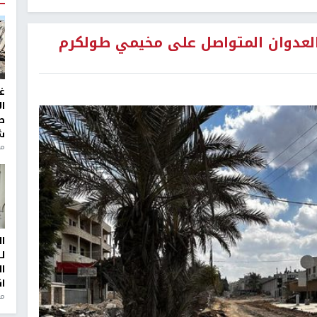
 العدوان المتواصل على مخيمي طولكرم
غ
ا
ط
ش
منذ 2
ا
ل
ا
ا
من