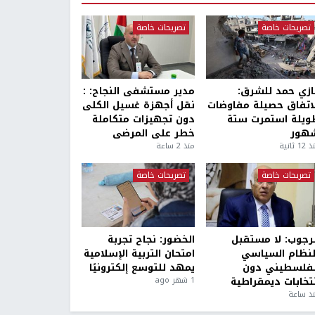
تصريحات خاصة
تصريحات خاصة
ازي حمد للشرق:
مدير مستشفى النجاح: :
لاتفاق حصيلة مفاوضات
نقل أجهزة غسيل الكلى
ويلة استمرت ستة
دون تجهيزات متكاملة
هور
خطر على المرضى
1 ثانية
منذ 2 ساعة
تصريحات خاصة
تصريحات خاصة
لرجوب: لا مستقبل
الخضور: نجاح تجربة
لنظام السياسي
امتحان التربية الإسلامية
لفلسطيني دون
يمهد للتوسع إلكترونيًا
نتخابات ديمقراطية
1 شهر ago
ذ ساعة