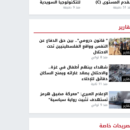
قدم المستوى (C)
للتكنولوجيا السويدية
5 دقيقة
منذ 9 دقيقة
قارير
" قانون درومي".. بين حق الدفاع عن
النفس وواقع الفلسطينيين تحت
الاحتلال
قارير
منذ 8 ثواني
شهداء بينهم أطفال في غزة..
والاحتلال يصعّد غاراته ويمنح السكان
دقائق للإخلاء
قارير
منذ 11 ثانية
الإعلام العبري: "معركة مضيق هرمز
تستهدف تثبيت رواية سياسية"
منذ 9 ثواني
قارير
صريحات خاصة