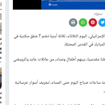
أ
سلواد
هدمت سلطات الاحتلال الإسرائيلي، اليوم الثلاثاء، ثلاثة أبنية تضم 7 شقق سكنية في
ط
ل
مبارك في القدس المحتلة.
و
ا
ح
 الشقق السكنية التي طالها الهدم 32 مواطنا مقدسيا، بينهم أطفال ونساء، من عائلات عايد والرويضي
من
نذ ساعات صباح اليوم حتى المساء، تجريف أسوار خرسانية
.
ج
د