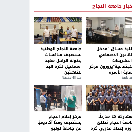
خبار جامعة النجاح
لبة مساق "مدخل
جامعة النجاح الوطنية
لقانون الاجتماعي
تستضيف منافسات
التشريعات
بطولة الراحل مفيد
لاجتماعية"يزورون مركز
اسماعيل لكرة اليد
ماية الأسرة
للناشئين
ذ ثانية
منذ 48 دقيقة
بمشاركة 25 مدرباً..
مركز إعلام النجاح
امعة النجاح تطلق
يستضيف وفدًا أكاديميًا
ورة إعداد مدربي كرة
من جامعة لوليو