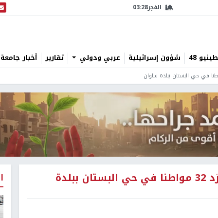
الفجر
03:28
البث
نيو 48
شؤون إسرائيلية
عربي ودولي
تقارير
أخبار جامعة 
الاحتلال يهدم 7 شقق سكنية ويشرّد 32 مواطنا في حي البستان ببلدة
ا