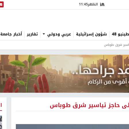
الظهر
11:45
البث
نيو 48
شؤون إسرائيلية
عربي ودولي
تقارير
أخبار جامعة 
تياسير شرق طوباس
على حاجز تياسير شرق طوباس
ا