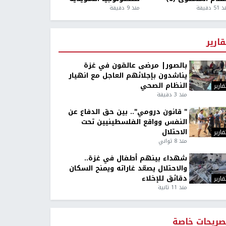
5 دقيقة
منذ 9 دقيقة
قارير
بالصور| مرضى عالقون في غزة
يناشدون بإجلائهم العاجل مع انهيار
النظام الصحي
قارير
منذ 3 دقيقة
" قانون درومي".. بين حق الدفاع عن
النفس وواقع الفلسطينيين تحت
الاحتلال
قارير
منذ 8 ثواني
شهداء بينهم أطفال في غزة..
والاحتلال يصعّد غاراته ويمنح السكان
دقائق للإخلاء
قارير
منذ 11 ثانية
صريحات خاصة