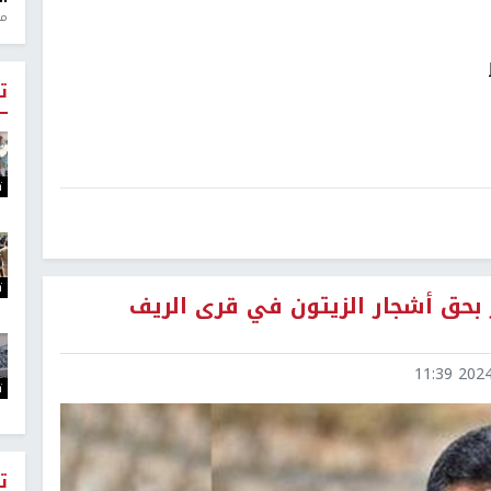
منذ 1
ت
ت
ت
بحق أشجار الزيتون في قرى الريف
2024-1
ت
ت