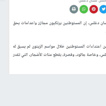
ابلس غسان دغلس
ن دغلس، إن المستوطنين يرتكبون مجازر واعدامات بحق
 اعتداءات المستوطنين خلال مواسم الزيتون لم يسبق له
لس، وخاصة جالود، وقصرة، بقطع مئات الأشجار، التي تقدر
بحق المزارعين، وممتلكاتهم، ويمنعونهم من الوصول إلى
بضرورة التدخل للجم هذه الاعتداءات المتواصلة على أبناء