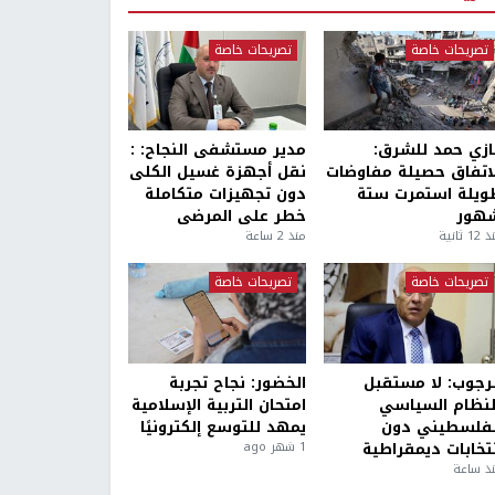
تصريحات خاصة
تصريحات خاصة
ازي حمد للشرق:
مدير مستشفى النجاح: :
لاتفاق حصيلة مفاوضات
نقل أجهزة غسيل الكلى
ويلة استمرت ستة
دون تجهيزات متكاملة
هور
خطر على المرضى
1 ثانية
منذ 2 ساعة
تصريحات خاصة
تصريحات خاصة
لرجوب: لا مستقبل
الخضور: نجاح تجربة
لنظام السياسي
امتحان التربية الإسلامية
لفلسطيني دون
يمهد للتوسع إلكترونيًا
نتخابات ديمقراطية
1 شهر ago
ذ ساعة