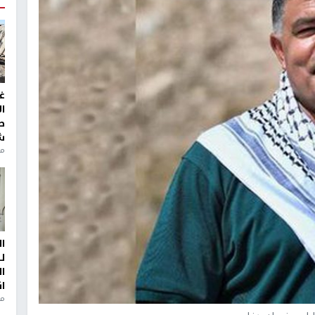
غ
ا
ط
ش
منذ 2
ا
ل
ا
ا
من