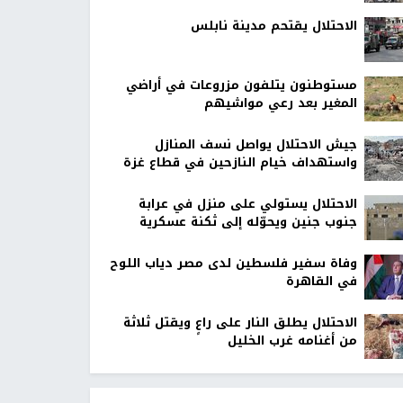
الاحتلال يقتحم مدينة نابلس
مستوطنون يتلفون مزروعات في أراضي
المغير بعد رعي مواشيهم
جيش الاحتلال يواصل نسف المنازل
واستهداف خيام النازحين في قطاع غزة
الاحتلال يستولي على منزل في عرابة
جنوب جنين ويحوّله إلى ثكنة عسكرية
وفاة سفير فلسطين لدى مصر دياب اللوح
في القاهرة
الاحتلال يطلق النار على راعٍ ويقتل ثلاثة
من أغنامه غرب الخليل