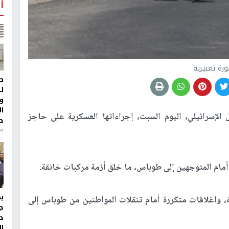
أ
رة تعبيرية
ط
ل
و
ا
الإسرائيلي، اليوم السبت، إجراءاتها العسكرية على حاجز
ح
من
أمام المتوجهين إلى طوباس، ما خلق أزمة مركبات خانقة.
 واغلاقات متكررة أمام تنقلات المواطنين من طوباس إلى
ج
د
ال