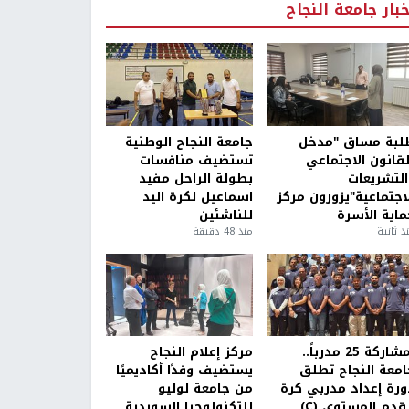
خبار جامعة النجاح
لبة مساق "مدخل
جامعة النجاح الوطنية
لقانون الاجتماعي
تستضيف منافسات
التشريعات
بطولة الراحل مفيد
لاجتماعية"يزورون مركز
اسماعيل لكرة اليد
ماية الأسرة
للناشئين
ذ ثانية
منذ 48 دقيقة
بمشاركة 25 مدرباً..
مركز إعلام النجاح
امعة النجاح تطلق
يستضيف وفدًا أكاديميًا
ورة إعداد مدربي كرة
من جامعة لوليو
قدم المستوى (C)
للتكنولوجيا السويدية