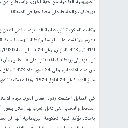
الصهيونية العالمية من جهة أخرى، واستطاع من خل
بريطانيا، والحفاظ على مصالحها في المنطقة.
وكانت الحكومة البريطانية قد عرضت نص اعلان بل
919
أن يعهد إلى بريطانيا بالانتداب على فلسطين، وأن 
من صك الان
حيز التنفيذ في 29 أيلول 1923، وبذلك يمكننا القول إن اعلان بلفور كان وعدا غربيا وليس بريطانيا فحسب.
في المقابل اختلفت ردود أفعال العرب تجاه الاعل
السخط والغضب التي قابل العرب بها إعلان بلفور، 
باست، تؤكد فيها الحكومة البريطانية أنها لن ت