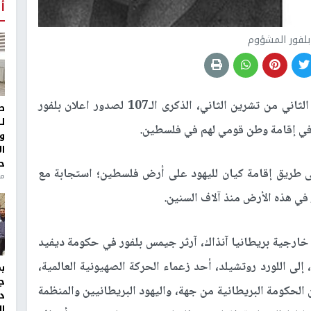
أ
لفور المشؤوم
يصادف اليوم السبت، الثاني من تشرين الثاني، الذكرى الـ107 لصدور اعلان بلفور
ط
ل
 في إقامة وطن قومي لهم في فلسطين.
و
ا
ح
على طريق إقامة كيان لليهود على أرض فلسطين؛ استجابة مع
من
ي هذه الأرض منذ آلاف السنين.
ارجية بريطانيا آنذاك، آرثر جيمس بلفور في حكومة ديفيد
لويد جورج في الثاني من تشرين الثاني عام 1917، إلى اللورد روتشيلد، أحد زعماء الحركة الصهيونية العالمية،
ج
حكومة البريطانية من جهة، واليهود البريطانيين والمنظمة
د
ال