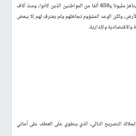
كان عدد سكان فلسطين من العرب في ذلك الوقت يناهز مليونا و650 ألفا من المواطنين الذين كانوا، ومنذ آلاف
أرض، ولكن الوعد المشؤوم تجاهلهم ولم يعترف لهم إلا ببعض
والاقتصادية والإدارية.
جلالة التصريح التالي، الذي ينطوي على العطف على أماني