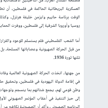
مصلحة السكان العرب، من الناحيتين الاقتصادية وال
العسكرية البريطانية الحاكمة في فلسطين، أن تط
الوقت برئاسة حاييم وايزمن خليفة هرتزل، وكذلك
روسيا وأوروبا الشرقية إلى فلسطين، ووفرت الحماية 
أما الشعب الفلسطيني فلم يستسلم للوعود والقرارا
تلتها ثورة 1936.
من جهتها، اتخذت الحركة الصهيونية العالمية وقادته
في إقامة الدولة اليهودية في فلسطين، وتحقيق حل
وطن قومي لهم، يجمع شتاتهم بما ينسجم وتوجهات ال
البرنامج الصهيوني، وأكد أن الصهيونية تكافح من 