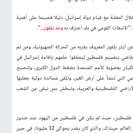
لال المعلنة مع قيام دولة إسرائيل، دليلا فصيحا على أهمية
: "الانبعاث القومي في بلد اعترف به
وعد بلفور
...".
 آرثر بلفور المعروف بقربه من الحركة الصهيونية، ومن ثم
انتداب، وقرار الجمعية العامة عام 1947، القاضي بتقسيم فلسطين ليحققوا حلمهم بإقامة إسرائيل في
م 1948، وليحظى هذا الكيان بعضوية الأمم المتحدة بضغط الدول الكبرى، ولتصبح
مي التي تنشأ على أرض الغير، وتلقى مساندة دولية جعلتها
أراضي الفلسطينية والعربية، وتبطش بمن تبقى من الشعب
ن فلسطين، حيث لم يكن في فلسطين من اليهود عند صدور
التصريح سوى خمسين ألفا من أصل عدد اليهود في العالم حينذاك، والذي كان يقدر بحوالي 12 مليونا، في حين