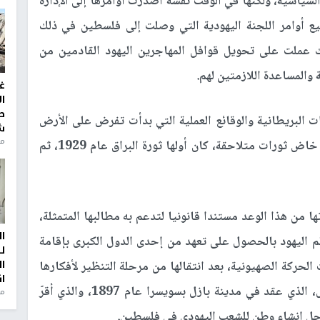
سياسية، ولكنها في الوقت نفسه أصدرت أوامرها إلى الإدارة
يع أوامر اللجنة اليهودية التي وصلت إلى فلسطين في ذلك
 عملت على تحويل قوافل المهاجرين اليهود القادمين من
والمساعدة اللازمتين لهم.
غ
ا
ط
ت البريطانية والوقائع العملية التي بدأت تفرض على الأرض
ش
منذ 2
من قبل الحركة الصهيونية وعصاباتها المسلحة، بل خاض ثورات متلاحقة، كان أولها ثورة البراق عام 1929، ثم
ا من هذا الوعد مستندا قانونيا لتدعم به مطالبها المتمثلة،
ا
م اليهود بالحصول على تعهد من إحدى الدول الكبرى بإقامة
ل
ا
حركة الصهيونية، بعد انتقالها من مرحلة التنظير لأفكارها
ا
إلى حيز التنفيذ في أعقاب المؤتمر الصهيوني الأول، الذي عقد في مدينة بازل بسويسرا عام 1897، والذي أقرّ
من
أجل إنشاء وطن للشعب اليهودي في فلسطين.