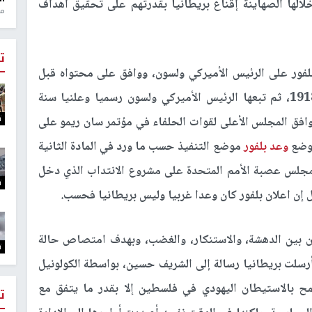
الها الصهاينة إقناع بريطانيا بقدرتهم على تحقيق أهداف
منذ 1
ت
فور على الرئيس الأميركي ولسون، ووافق على محتواه قبل
نشره، ووافقت عليه فرنسا وإيطاليا رسميا سنة 1918، ثم تبعها الرئيس الأميركي ولسون رسميا وعلنيا سنة
ت
1، وكذلك اليابان، وفي 25 نيسان سنة 1920، وافق المجلس الأعلى لقوات الحلفاء في مؤتمر سان ريمو على
يوضع
وعد بلفور
موضع التنفيذ حسب ما ورد في المادة الثانية
تداب، وفي 24 تموز عام 1922 وافق مجلس عصبة الأمم المتحدة على مشروع الانتداب الذي دخل
ت
ان بين الدهشة، والاستنكار، والغضب، وبهدف امتصاص حالة
ت
أرسلت بريطانيا رسالة إلى الشريف حسين، بواسطة الكولونيل
سمح بالاستيطان اليهودي في فلسطين إلا بقدر ما يتفق مع
ت