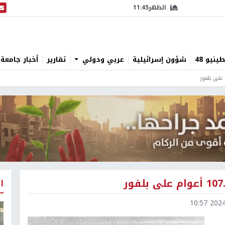
الظهر
11:45
البث
نيو 48
شؤون إسرائيلية
عربي ودولي
تقارير
أخبار جامعة 
ا
2024-1