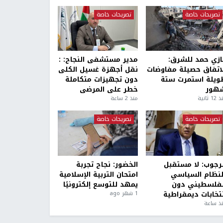
تصريحات خاصة
تصريحات خاصة
ازي حمد للشرق:
مدير مستشفى النجاح: :
لاتفاق حصيلة مفاوضات
نقل أجهزة غسيل الكلى
ويلة استمرت ستة
دون تجهيزات متكاملة
هور
خطر على المرضى
1 ثانية
منذ 2 ساعة
تصريحات خاصة
تصريحات خاصة
لرجوب: لا مستقبل
الخضور: نجاح تجربة
لنظام السياسي
امتحان التربية الإسلامية
لفلسطيني دون
يمهد للتوسع إلكترونيًا
نتخابات ديمقراطية
1 شهر ago
ذ ساعة