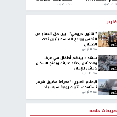
5 دقيقة
منذ 9 دقيقة
قارير
" قانون درومي".. بين حق الدفاع عن
النفس وواقع الفلسطينيين تحت
الاحتلال
قارير
منذ 8 ثواني
شهداء بينهم أطفال في غزة..
والاحتلال يصعّد غاراته ويمنح السكان
دقائق للإخلاء
قارير
منذ 11 ثانية
الإعلام العبري: "معركة مضيق هرمز
تستهدف تثبيت رواية سياسية"
منذ 9 ثواني
قارير
صريحات خاصة