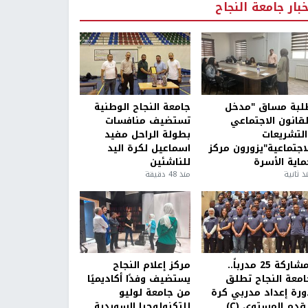
خبار جامعة النجاح
لبة مساق "مدخل
جامعة النجاح الوطنية
لقانون الاجتماعي
تستضيف منافسات
التشريعات
بطولة الراحل مفيد
لاجتماعية"يزورون مركز
اسماعيل لكرة اليد
ماية الأسرة
للناشئين
ذ ثانية
منذ 48 دقيقة
بمشاركة 25 مدرباً..
مركز إعلام النجاح
امعة النجاح تطلق
يستضيف وفدًا أكاديميًا
ورة إعداد مدربي كرة
من جامعة لوليو
قدم المستوى (C)
للتكنولوجيا السويدية