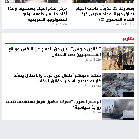
بمشاركة 25 مدرباً.. جامعة النجاح
مركز إعلام النجاح يستضيف وفدًا
تطلق دورة إعداد مدربي كرة
أكاديميًا من جامعة لوليو
القدم المستوى (C)
للتكنولوجيا السويدية
منذ 51 دقيقة
منذ 9 دقيقة
تقارير
" قانون درومي".. بين حق الدفاع عن النفس وواقع
الفلسطينيين تحت الاحتلال
منذ 8 ثواني
تقارير
شهداء بينهم أطفال في غزة.. والاحتلال يصعّد
غاراته ويمنح السكان دقائق للإخلاء
منذ 11 ثانية
تقارير
الإعلام العبري: "معركة مضيق هرمز تستهدف تثبيت
رواية سياسية"
منذ 9 ثواني
تقارير
تصريحات خاصة