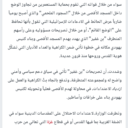
سواء من خلال قواته التي تقوم بحماية المستعمرين من تجاوز الوضع
داخل المسجد الأقصى من خلال "السجود الملحمي" والذي أصبح يومياً
ضارباً عرض الحائط في الادعاءات الإسرائيلية التي تقول بأنها تحافظ
على "الوضع القائم"، أو من خلال تصريحات مسؤوليه وعلى رأسهم
المتطرف "بن غفير" الذي يهدد بهدم المسجد الأقصى وبناء كنيس
يهودي مكانه في خطوة تأتي ضمن الكراهية والعداء للأديان التي تشكِّل
هوية القدس وروحها منذ قرون عديدة.
وشددت، أن تصريحات "بن غفير" تأتي في سياق دعم سياسي وأمني
واضح له ولمجموعته المتطرفة، وتدفع باتجاه بثِّ الكراهية والعمل على
ازدياد الاعتداءات، في محاولة لهدم الأقصى فعلياً وتحويله لكنيس
يهودي بناء على خرافات وأساطير.
وتطرقت الوزارة، لاعتداءات الاحتلال على المقدسات الدينية سواء في
الضفة الغربية بما فيها القدس أو في قطاع
غزة
التي تعاني من حرب