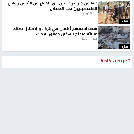
" قانون درومي".. بين حق الدفاع عن النفس وواقع
الفلسطينيين تحت الاحتلال
منذ 8 ثواني
تقارير
شهداء بينهم أطفال في غزة.. والاحتلال يصعّد
غاراته ويمنح السكان دقائق للإخلاء
منذ 11 ثانية
تقارير
تصريحات خاصة
تصريحات خاصة
تصريحات خاصة
غازي حمد للشرق: الاتفاق حصيلة
مدير مستشفى النجاح: : نقل
مفاوضات طويلة استمرت ستة
أجهزة غسيل الكلى دون تجهيزات
شهور
متكاملة خطر على المرضى
منذ 12 ثانية
منذ 2 ساعة
تصريحات خاصة
تصريحات خاصة