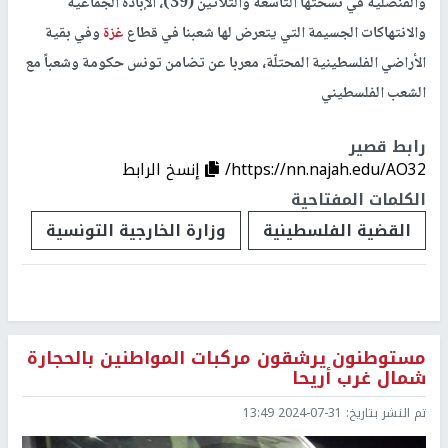
والقنصلية في نسختها التاسعة والثلاثين (39)، الإبادة الجماعية
والانتهاكات الجسيمة التي يتعرض لها شعبنا في قطاع
غزة
وفي بقية
الأراضي الفلسطينية المحتلّة، معربا عن تضامن تونس حكومة وشعباً مع
الشعب الفلسطيني
رابط قصير
https://nn.najah.edu/AO32/
إنسخ الرابط
الكلمات المفتاحية
القضية الفلسطينية
وزارة الخارجية التونسية
مستوطنون يرشقون مركبات المواطنين بالحجارة
شمال غرب أريحا
تم النشر بتاريخ:
2024-07-31 13:49