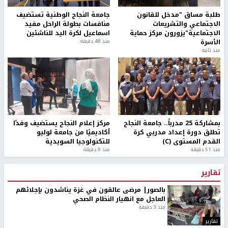
طلبة مساق "مدخل للقانون
جامعة النجاح الوطنية تستضيف
الاجتماعي والتشريعات
منافسات بطولة الراحل مفيد
الاجتماعية"يزورون مركز حماية
اسماعيل لكرة اليد للناشئين
الأسرة
منذ 48 دقيقة
منذ ثانية
بمشاركة 25 مدرباً.. جامعة النجاح
مركز إعلام النجاح يستضيف وفدًا
تطلق دورة إعداد مدربي كرة
أكاديميًا من جامعة لوليو
القدم المستوى (C)
للتكنولوجيا السويدية
منذ 51 دقيقة
منذ 9 دقيقة
تقارير
بالصور| مرضى عالقون في غزة يناشدون بإجلائهم
العاجل مع انهيار النظام الصحي
منذ 3 دقيقة
تقارير