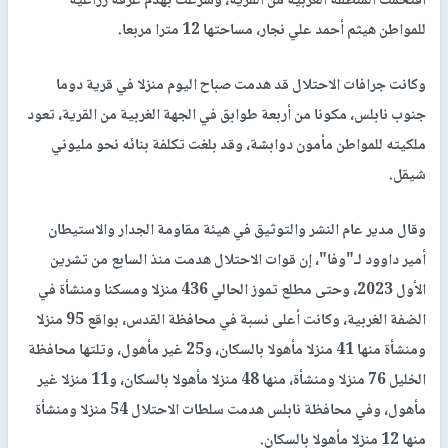
اقتحمت المنطقة الغربية من القرية، وشرعت بهدم غرفة زراعية
للمواطن هيثم أحمد علي نجار، مساحتها 12 مترا مربعا.
وكانت جرافات الاحتلال قد هدمت صباح اليوم منزلا في قرية دوما
جنوب نابلس، مكونا من أربعة طوابق في الجهة الغربية من القرية، تعود
ملكيته للمواطن مأمون دوابشة، وقد بلغت تكلفة بنائه نحو مليوني
شيقل.
وقال مدير عام النشر والتوثيق في هيئة مقاومة الجدار والاستيطان
أمير داوود لـ"وفا"، إن قوات الاحتلال هدمت منذ السابع من تشرين
الأول 2023، وحتى مطلع تموز الحالي 436 منزلا ومسكنا ومنشأة في
الضفة الغربية، وكانت أعلى نسبة في محافظة القدس، بواقع 95 منزلا
ومنشأة منها 41 منزلا مأهولا بالسكان، و25 غير مأهول، وتلتها محافظة
الخليل 76 منزلا ومنشأة، منها 48 منزلا مأهولا بالسكان، و11 منزلا غير
مأهول، وفي محافظة نابلس هدمت سلطات الاحتلال 54 منزلا ومنشأة
منها 12 منزلا مأهولا بالسكان.