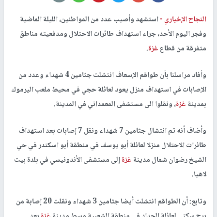
النجاح الإخباري -
استشهد وأصيب عدد من المواطنين، الليلة الماضية
وفجر اليوم الأحد، جراء استهداف طائرات الاحتلال ومدفعيته مناطق
متفرقة من قطاع
غزة
.
وأفاد مراسلنا بأن طواقم الإسعاف انتشلت جثامين 4 شهداء وعدد من
الإصابات في استهداف منزل يعود لعائلة حجي في محيط ملعب اليرموك
بمدينة
غزة
، ونقلوا الى مستشفى المعمداني في المدينة.
وأضاف أنه تم انتشال جثامين 7 شهداء ونقل 7 إصابات بعد استهداف
طائرات الاحتلال منزلا لعائلة أبو يوسف في منطقة أبو اسكندر في حي
الشيخ رضوان شمال مدينة
غزة
إلى مستشفى الأندونيسي في بلدة بيت
لاهيا.
وتابع: أن الطواقم انتشلت أيضا جثامين 3 شهداء ونقلت 20 إصابة من
برج سكني لعائلة الحداد في منطقة الشعبية وسط مدينة
غزة
بعد