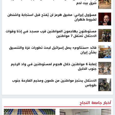
شرق بيت لحم
مسؤول إيراني: مضيق هرمز لن يُفتح قبل استجابة واشنطن
لشروط طهران
مستوطنون يهاجمون المواطنين قرب مسجد في إذنا وقوات
الاحتلال تعتقل 7 مواطنين
قائد «سنتكوم» يصل إسرائيل لبحث تطورات غزة والتنسيق
بشأن إيران
إصابة 6 مواطنين خلال هجوم لمستوطنين في واد الرخيم
جنوب الخليل
الاحتلال يحتجز مواطنين من طمون ومخيم الفارعة جنوب
طوباس
أخبار جامعة النجاح