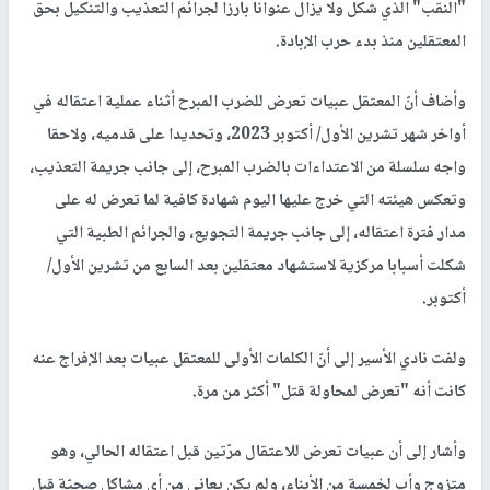
"النقب" الذي شكل ولا يزال عنوانا بارزا لجرائم التعذيب والتنكيل بحق
المعتقلين منذ بدء حرب الإبادة.
وأضاف أنّ المعتقل عبيات تعرض للضرب المبرح أثناء عملية اعتقاله في
أواخر شهر تشرين الأول/ أكتوبر 2023، وتحديدا على قدميه، ولاحقا
واجه سلسلة من الاعتداءات بالضرب المبرح، إلى جانب جريمة التعذيب،
وتعكس هيئته التي خرج عليها اليوم شهادة كافية لما تعرض له على
مدار فترة اعتقاله، إلى جانب جريمة التجويع، والجرائم الطبية التي
شكلت أسبابا مركزية لاستشهاد معتقلين بعد السابع من تشرين الأول/
أكتوبر.
ولفت نادي الأسير إلى أنّ الكلمات الأولى للمعتقل عبيات بعد الإفراج عنه
كانت أنه "تعرض لمحاولة قتل" أكثر من مرة.
وأشار إلى أن عبيات تعرض للاعتقال مرّتين قبل اعتقاله الحالي، وهو
متزوج وأب لخمسة من الأبناء، ولم يكن يعاني من أي مشاكل صحيّة قبل