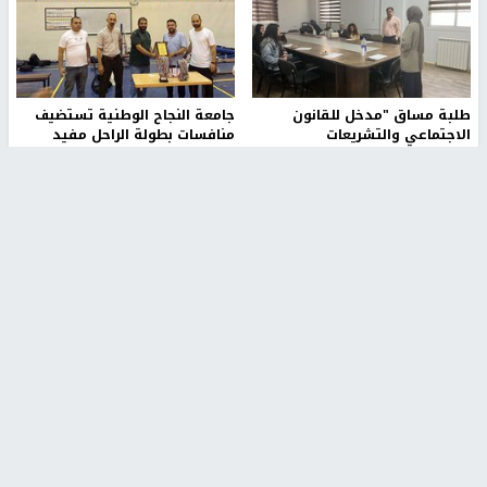
طلبة مساق "مدخل للقانون
جامعة النجاح الوطنية تستضيف
الاجتماعي والتشريعات
منافسات بطولة الراحل مفيد
الاجتماعية"يزورون مركز حماية
اسماعيل لكرة اليد للناشئين
الأسرة
منذ 48 دقيقة
منذ ثانية
بمشاركة 25 مدرباً.. جامعة النجاح
مركز إعلام النجاح يستضيف وفدًا
تطلق دورة إعداد مدربي كرة
أكاديميًا من جامعة لوليو
القدم المستوى (C)
للتكنولوجيا السويدية
منذ 51 دقيقة
منذ 9 دقيقة
تقارير