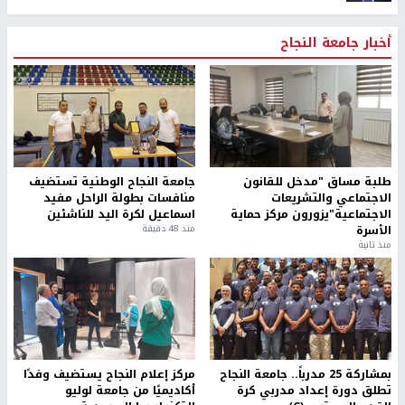
أخبار جامعة النجاح
طلبة مساق "مدخل للقانون
جامعة النجاح الوطنية تستضيف
الاجتماعي والتشريعات
منافسات بطولة الراحل مفيد
الاجتماعية"يزورون مركز حماية
اسماعيل لكرة اليد للناشئين
الأسرة
منذ 48 دقيقة
منذ ثانية
بمشاركة 25 مدرباً.. جامعة النجاح
مركز إعلام النجاح يستضيف وفدًا
تطلق دورة إعداد مدربي كرة
أكاديميًا من جامعة لوليو