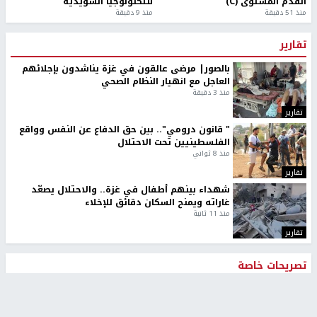
القدم المستوى (C)
للتكنولوجيا السويدية
منذ 51 دقيقة
منذ 9 دقيقة
تقارير
بالصور| مرضى عالقون في غزة يناشدون بإجلائهم
العاجل مع انهيار النظام الصحي
منذ 3 دقيقة
تقارير
" قانون درومي".. بين حق الدفاع عن النفس وواقع
الفلسطينيين تحت الاحتلال
منذ 8 ثواني
تقارير
شهداء بينهم أطفال في غزة.. والاحتلال يصعّد
غاراته ويمنح السكان دقائق للإخلاء
منذ 11 ثانية
تقارير
تصريحات خاصة
تصريحات خاصة
تصريحات خاصة