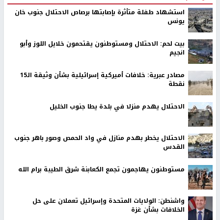
استشهاد طفلة متأثرة بإصابتها برصاص الاحتلال جنوب خان
يونس
بيت لحم: الاحتلال ومستوطنون يقتحمون خلايل اللوز وأبو
انجيم
مصادر عبرية: خلافات أميركية إسرائيلية بشأن وثيقة الـ15
نقطة
الاحتلال يهدم منزلا في بلدة يطا جنوب الخليل
الاحتلال يخطر بهدم منازل في واد الحمص وصور باهر جنوب
القدس
مستوطنون يهاجمون تجمع الكعابنة شرق الطيبة برام الله
واشنطن: الولايات المتحدة وإسرائيل تعملان على حل
الخلافات بشأن غزة