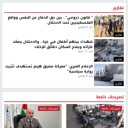
تقارير
" قانون درومي".. بين حق الدفاع عن النفس وواقع
الفلسطينيين تحت الاحتلال
منذ 8 ثواني
تقارير
شهداء بينهم أطفال في غزة.. والاحتلال يصعّد
غاراته ويمنح السكان دقائق للإخلاء
منذ 11 ثانية
تقارير
الإعلام العبري: "معركة مضيق هرمز تستهدف تثبيت
رواية سياسية"
منذ 9 ثواني
تقارير
تصريحات خاصة
تصريحات خاصة
تصريحات خاصة