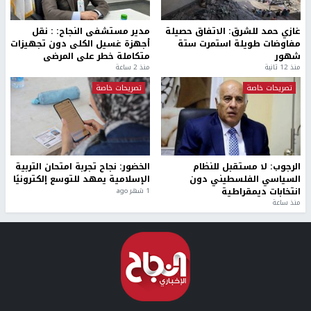
غازي حمد للشرق: الاتفاق حصيلة
مدير مستشفى النجاح: : نقل
مفاوضات طويلة استمرت ستة
أجهزة غسيل الكلى دون تجهيزات
شهور
متكاملة خطر على المرضى
منذ 12 ثانية
منذ 2 ساعة
تصريحات خاصة
تصريحات خاصة
الرجوب: لا مستقبل للنظام
الخضور: نجاح تجربة امتحان التربية
السياسي الفلسطيني دون
الإسلامية يمهد للتوسع إلكترونيًا
انتخابات ديمقراطية
1 شهر ago
منذ ساعة