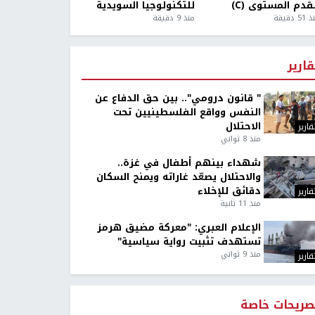
قدم المستوى (C)
للتكنولوجيا السويدية
5 دقيقة
منذ 9 دقيقة
قارير
" قانون درومي".. بين حق الدفاع عن
النفس وواقع الفلسطينيين تحت
الاحتلال
قارير
منذ 8 ثواني
شهداء بينهم أطفال في غزة..
والاحتلال يصعّد غاراته ويمنح السكان
دقائق للإخلاء
قارير
منذ 11 ثانية
الإعلام العبري: "معركة مضيق هرمز
تستهدف تثبيت رواية سياسية"
منذ 9 ثواني
قارير
صريحات خاصة