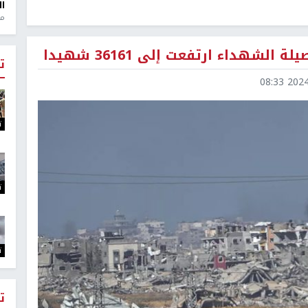
ال
منذ 1
ت
2024-0
ت
ت
ت
ت