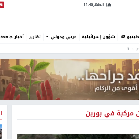
الظهر
11:45
البث
نيو 48
شؤون إسرائيلية
عربي ودولي
تقارير
أخبار جامعة 
 بورين
 مركبة في بورين
ا