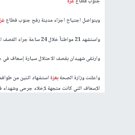
جنوب قطاع
غزة
ويتواصل اجتياح اجزاء مدينة رفح جنوب قطاع
غز
واستشهد 21 مواطناً خلال 24 ساعة جراء القصف الإسرائيلي المتواصل على مدينة رفح.
وارتقى شهيدان بقصف الاحتلال سيارة إسعاف في ح
واعلنت وزارة الصحة ب
غزة
استشهاد اثنين من طواقم 
الإسعاف التي كانت متجهة لإخلاء جرحى وشهداء في
هم المسعف هيثم طباسي و المسعف سهيل رصرص
واستشهد ثلاثة مواطنين ومصابون إثر قصف إسرائيل