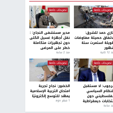
تصريحات خاصة
تصريحات خاصة
ازي حمد للشرق:
مدير مستشفى النجاح: :
لاتفاق حصيلة مفاوضات
نقل أجهزة غسيل الكلى
ويلة استمرت ستة
دون تجهيزات متكاملة
هور
خطر على المرضى
1 ثانية
منذ 2 ساعة
تصريحات خاصة
تصريحات خاصة
لرجوب: لا مستقبل
الخضور: نجاح تجربة
لنظام السياسي
امتحان التربية الإسلامية
لفلسطيني دون
يمهد للتوسع إلكترونيًا
نتخابات ديمقراطية
1 شهر ago
ذ ساعة