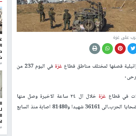
رب على غزة
غ
ا
ط
ش
منذ 2
رائيلية قصفها لمختلف مناطق قطاع
غزة
في اليوم 237 من
رحى٠
غزة
خلال ال ٢٤ ساعة الاخيرة وصل منها
ا
للمستشفيات 75 شهيدا و284 اصابة ليترتفع عدد ضحايا الحرب،الى 36161 شهيدا و81480 اصابة منذ السابع
ل
ا
ا
من