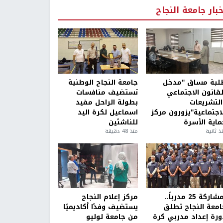
خبار جامعة النجاح
لبة مساق "مدخل
جامعة النجاح الوطنية
لقانون الاجتماعي
تستضيف منافسات
التشريعات
بطولة الراحل مفيد
لاجتماعية"يزورون مركز
اسماعيل لكرة اليد
ماية الأسرة
للناشئين
ذ ثانية
منذ 48 دقيقة
بمشاركة 25 مدرباً..
مركز إعلام النجاح
امعة النجاح تطلق
يستضيف وفدًا أكاديميًا
ورة إعداد مدربي كرة
من جامعة لوليو