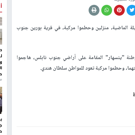
أ
لة الماضية، منزلين وحطموا مركبة، في قرية بورين جنوب
ط
ل
نة "يتسهار" المقامة على أراضي جنوب نابلس، هاجموا
و
حتهما، وحطموا مركبة تعود للمواطن سلطان هندي.
ا
ح
من
ج
د