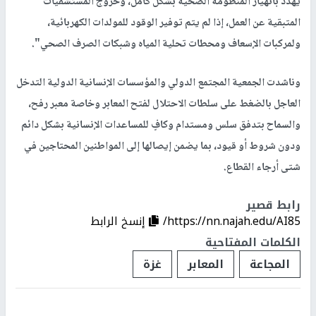
يهدد بانهيار المنظومة الصحية بشكل كامل، وخروج المستشفيات
المتبقية عن العمل، إذا لم يتم توفير الوقود للمولدات الكهربائية،
ولمركبات الإسعاف ومحطات تحلية المياه وشبكات الصرف الصحي".
وناشدت الجمعية المجتمع الدولي والمؤسسات الإنسانية الدولية التدخل
العاجل بالضغط على سلطات الاحتلال لفتح المعابر وخاصة معبر رفح،
والسماح بتدفق سلس ومستدام وكافٍ للمساعدات الإنسانية بشكل دائم
ودون شروط أو قيود، بما يضمن إيصالها إلى المواطنين المحتاجين في
شتى أرجاء القطاع.
رابط قصير
https://nn.najah.edu/AI85/
إنسخ الرابط
الكلمات المفتاحية
المجاعة
المعابر
غزة