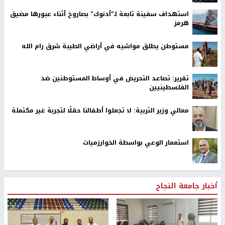
استهداف سفينة تابعة لـ"أدنوك" بصاروخ أثناء عبورها مضيق
هرمز
مستوطن يطلق مواشيه في أراضي الطيبة شرق رام الله
تقرير: تصاعد التحريض في أوساط المستوطنين ضد
الفلسطينيين
معالي وزير التربية: لا تجعلوا أطفالنا حقلًا لتجربة غير مكتملة
استعمار الوعي بواسطة الخوارزميات
أخبار جامعة النجاح