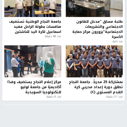
طلبة مساق "مدخل للقانون
جامعة النجاح الوطنية تستضيف
الاجتماعي والتشريعات
منافسات بطولة الراحل مفيد
الاجتماعية"يزورون مركز حماية
اسماعيل لكرة اليد للناشئين
الأسرة
منذ 48 دقيقة
منذ ثانية
بمشاركة 25 مدرباً.. جامعة النجاح
مركز إعلام النجاح يستضيف وفدًا
تطلق دورة إعداد مدربي كرة
أكاديميًا من جامعة لوليو
القدم المستوى (C)
للتكنولوجيا السويدية
منذ 51 دقيقة
منذ 9 دقيقة
تقارير
" قانون درومي".. بين حق الدفاع عن النفس وواقع
الفلسطينيين تحت الاحتلال