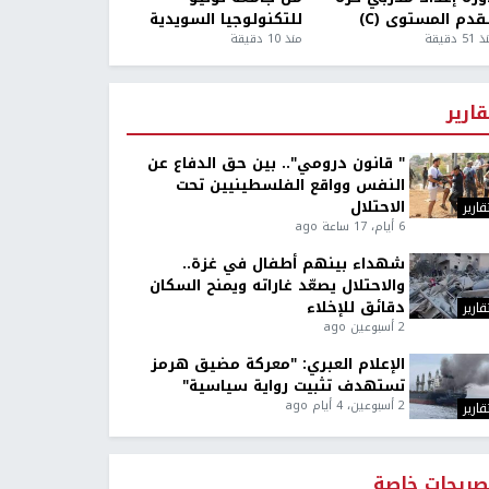
قدم المستوى (C)
للتكنولوجيا السويدية
5 دقيقة
منذ 10 دقيقة
قارير
" قانون درومي".. بين حق الدفاع عن
النفس وواقع الفلسطينيين تحت
الاحتلال
قارير
6 أيام، 17 ساعة ago
شهداء بينهم أطفال في غزة..
والاحتلال يصعّد غاراته ويمنح السكان
دقائق للإخلاء
قارير
2 أسبوعين ago
الإعلام العبري: "معركة مضيق هرمز
تستهدف تثبيت رواية سياسية"
2 أسبوعين، 4 أيام ago
قارير
صريحات خاصة