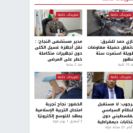
تصريحات خاصة
تصريحات خاصة
ازي حمد للشرق:
مدير مستشفى النجاح: :
لاتفاق حصيلة مفاوضات
نقل أجهزة غسيل الكلى
ويلة استمرت ستة
دون تجهيزات متكاملة
هور
خطر على المرضى
1 ثانية
منذ 2 ساعة
تصريحات خاصة
تصريحات خاصة
لرجوب: لا مستقبل
الخضور: نجاح تجربة
لنظام السياسي
امتحان التربية الإسلامية
لفلسطيني دون
يمهد للتوسع إلكترونيًا
نتخابات ديمقراطية
3 أسابيع، 1 يوم ago