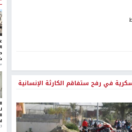
ط
غ
ا
ط
ش
منذ 6
سكرية في رفح ستفاقم الكارثة الإنسانية
ا
ل
ا
ا
3 أيام، 23 ساعة ago