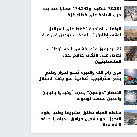
73,384 شهيدا و174,242 مصابا منذ بدء
حرب الإبادة على قطاع غزة
الولايات المتحدة تضغط على اسرائيل
لوقف إطلاق نار لمدة أسبوعين في غزة
تقرير: رموز متطرفة في المستوطنات
تحرض على ارتكاب جرائم بحق
الفلسطينيين
قوى رام الله والبيرة تدعو لحوار وطني
يضع استراتيجية كفاحية لمواجهة الاحتلال
الإعصار "دولفين" يضرب أوكيناوا باليابان
والصين تستعد لوصوله
سلطة المياه تطلق مشروعا وطنيا يقود
التحول نحو تشغيل مرافق المياه بالطاقة
الشمسية