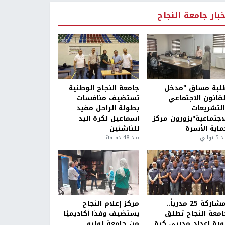
خبار جامعة النجاح
لبة مساق "مدخل
جامعة النجاح الوطنية
لقانون الاجتماعي
تستضيف منافسات
التشريعات
بطولة الراحل مفيد
لاجتماعية"يزورون مركز
اسماعيل لكرة اليد
ماية الأسرة
للناشئين
5 ثواني
منذ 48 دقيقة
بمشاركة 25 مدرباً..
مركز إعلام النجاح
امعة النجاح تطلق
يستضيف وفدًا أكاديميًا
ورة إعداد مدربي كرة
من جامعة لوليو