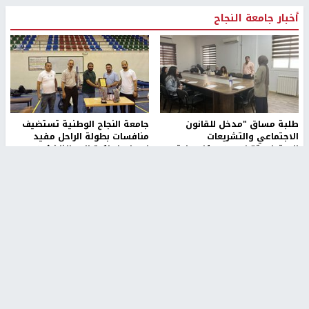
أخبار جامعة النجاح
طلبة مساق "مدخل للقانون
جامعة النجاح الوطنية تستضيف
الاجتماعي والتشريعات
منافسات بطولة الراحل مفيد
الاجتماعية"يزورون مركز حماية
اسماعيل لكرة اليد للناشئين
الأسرة
منذ 48 دقيقة
منذ ثانية
بمشاركة 25 مدرباً.. جامعة النجاح
مركز إعلام النجاح يستضيف وفدًا
تطلق دورة إعداد مدربي كرة
أكاديميًا من جامعة لوليو
القدم المستوى (C)
للتكنولوجيا السويدية
منذ 51 دقيقة
منذ 9 دقيقة