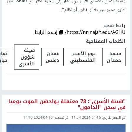
وفيما يتعلق بالأسرى الإداريين، أشار إلى وجود أكثر من 3660 أسير
إداري محبوسين بلا أي قانون أو نظام
."
رابط قصير
https://nn.najah.edu/AGHU/
إنسخ الرابط
الكلمات المفتاحية
هيئة
محمد
يوم الأسير
غسان
تمار
شؤون
حمدان
الفلسطيني
دغلس
حباي
الأسرى
"هيئة الأسرى": 78 معتقلة يواجهن الموت يوميا
في سجن "الدامون"
تم النشر بتاريخ:
2024-04-16 11:54
اخر تحديث:
2024-04-16 14:16