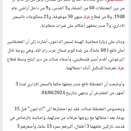
من بين المعتقلات 60 من الضفة، و3 القدس، و9 من داخل أراضي عام
1948، و6 من قطاع
غزة
، منهن 50 موقوفة، و21 محكومات بالسجن
الاداري، و7 صدر بحقهن أحكام على فترات متفاوتة.
وبناء على زيارة محامية الهيئة لسجن الدامون، أشارت إلى أن المعتقلتين
أمان نافع ( 60 عاما)، من بلدة كوبر شمال غرب رام الله، وهي زوجة نائل
البرغوثي، أقدم أسير فلسطيني، وأسماء شتات من دير البلح وسط قطاع
غزة
، تعرضتا للتنكيل أثناء اعتقالهما.
وأوضحت أن المعتقلة نافع صدر بحقها حكما بالسجن الإداري لمدة 3
أشهر، من المفترض أن ينتهي بتاريخ 04/06/2024.
وبخصوص المعتقلة شتات، فقد تم احضارها الى "الدامون" قبل 15
يوما، بعد اعتقالها مع زوجها عرفات من منزلهما، واصابته بالرصاص في
قدمه، تاركين خلفهما 3 أطفال، أكبرهم عمره 13 عاما، وأصغرهم 3