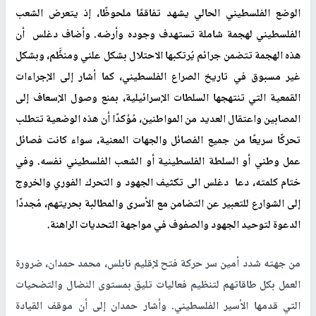
الوضع الفلسطيني الحالي يشهد تفاقمًا ملحوظًا، إذ يتعرض الشعب
الفلسطيني لهجمة شاملة تستهدف وجوده وأرضه. وأضاف دغلس أن
هذه الهجمة تتضمن جرائم يُرتكبها الاحتلال بشكل علني ومنظَّم، وبشكل
غير مسبوق في تاريخ الصراع الفلسطيني، كما أشار إلى الإجراءات
القمعية التي تنتهجها السلطات الإسرائيلية، بمنع وصول الإسعاف إلى
المصابين واعتقال العديد من المواطنين، مُؤكدًا أن هذه الوضعية تتطلب
تحركًا سريعًا من جميع الفصائل والجهات المعنية، سواء كانت فصائل
عمل وطني أو السلطة الفلسطينية أو الشعب الفلسطيني نفسه. وفي
ختام كلمته، دعا دغلس الى تكثيف الجهود و التحرك الفوري والخروج
إلى الشوارع للتعبير عن التضامن مع الأسرى والمطالبة بحريتهم، مُجددًا
الدعوة لتوحيد الجهود والصفوف في مواجهة التحديات الراهنة
.
من جهته شدد أمين سر حركة فتح لإقليم نابلس، محمد حمدان، ضرورة
العمل بكل طاقاتهم لتنظيم فعاليات تليق بمستوى النضال والتضحيات
التي قدمها الأسير الفلسطيني. وأشار حمدان إلى أن موقف القيادة