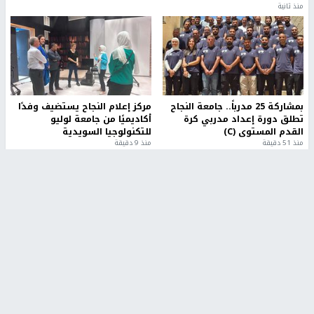
منذ ثانية
بمشاركة 25 مدرباً.. جامعة النجاح
مركز إعلام النجاح يستضيف وفدًا
تطلق دورة إعداد مدربي كرة
أكاديميًا من جامعة لوليو
القدم المستوى (C)
للتكنولوجيا السويدية
منذ 51 دقيقة
منذ 9 دقيقة
تقارير
" قانون درومي".. بين حق الدفاع عن النفس وواقع
الفلسطينيين تحت الاحتلال
منذ 8 ثواني
تقارير
شهداء بينهم أطفال في غزة.. والاحتلال يصعّد
غاراته ويمنح السكان دقائق للإخلاء
منذ 11 ثانية
تقارير