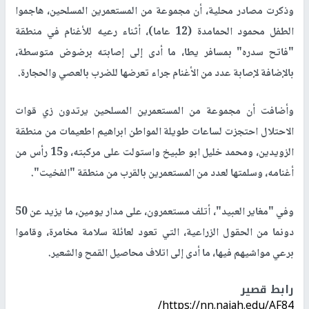
وذكرت مصادر محلية، أن مجموعة من المستعمرين المسلحين، هاجموا
الطفل محمود الحمامدة (12 عاما)، أثناء رعيه للأغنام في منطقة
"فاتح سدره" بمسافر يطا، ما أدى إلى إصابته برضوض متوسطة،
بالإضافة لإصابة عدد من الأغنام جراء تعرضها للضرب بالعصي والحجارة.
وأضافت أن مجموعة من المستعمرين المسلحين يرتدون زي قوات
الاحتلال احتجزت لساعات طويلة المواطن ابراهيم اطعيمات من منطقة
الزويدين، ومحمد خليل ابو طبيخ واستولت على مركبته، و15 رأس من
أغنامه، وسلمتها لعدد من المستعمرين بالقرب من منطقة "الفخيت".
وفي "مغاير العبيد"، أتلف مستعمرون، على مدار يومين، ما يزيد عن 50
دونما من الحقول الزراعية، التي تعود لعائلة سلامة مخامرة، وقاموا
برعي مواشيهم فيها، ما أدى إلى اتلاف محاصيل القمح والشعير.
رابط قصير
https://nn.najah.edu/AF84/