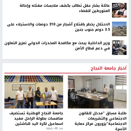
عائلة بشار عقل تطالب بكشف ملابسات مقتله وإحالة
المتورطين للقضاء
الاحتلال يخطر باقتلاع أشجار من 310 دونمات والاستيلاء على
3.5 دونم جنوب جنين
وزير الداخلية يبحث مع مكافحة المخدرات الدولي تعزيز التعاون
في دعم قطاع الأمن
أخبار جامعة النجاح
طلبة مساق "مدخل للقانون
جامعة النجاح الوطنية تستضيف
الاجتماعي والتشريعات
منافسات بطولة الراحل مفيد
الاجتماعية"يزورون مركز حماية
اسماعيل لكرة اليد للناشئين
الأسرة
منذ 48 دقيقة