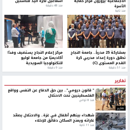
الاجتماعية"يزورون مركز حماية
اسماعيل لكرة اليد للناشئين
الأسرة
منذ 48 دقيقة
منذ ثانية
بمشاركة 25 مدرباً.. جامعة النجاح
مركز إعلام النجاح يستضيف وفدًا
تطلق دورة إعداد مدربي كرة
أكاديميًا من جامعة لوليو
القدم المستوى (C)
للتكنولوجيا السويدية
منذ 51 دقيقة
منذ 9 دقيقة
تقارير
" قانون درومي".. بين حق الدفاع عن النفس وواقع
الفلسطينيين تحت الاحتلال
منذ 8 ثواني
تقارير
شهداء بينهم أطفال في غزة.. والاحتلال يصعّد
غاراته ويمنح السكان دقائق للإخلاء
منذ 11 ثانية