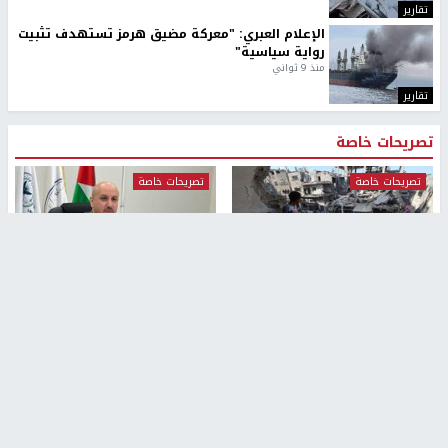
تقارير
الإعلام العبري: "معركة مضيق هرمز تستهدف تثبيت
رواية سياسية"
منذ 9 ثواني
تقارير
تصريحات خاصة
تصريحات خاصة
تصريحات خاصة
غازي حمد للشرق: الاتفاق حصيلة
مدير مستشفى النجاح: : نقل
مفاوضات طويلة استمرت ستة
أجهزة غسيل الكلى دون تجهيزات
شهور
متكاملة خطر على المرضى
منذ 12 ثانية
منذ 2 ساعة
تصريحات خاصة
تصريحات خاصة