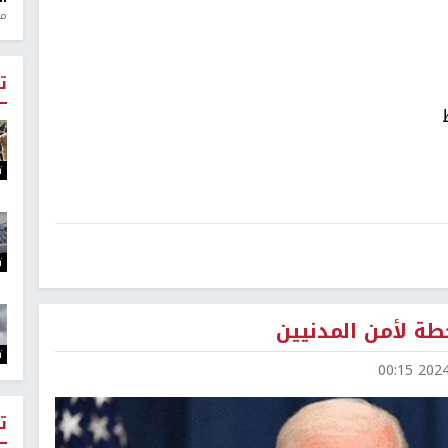
منذ 1
ت
ت
ت
طة لأمن المدنيين
ت
2024-0
ت