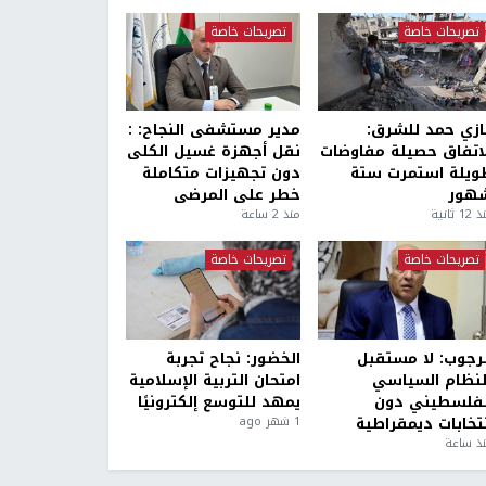
تصريحات خاصة
تصريحات خاصة
ازي حمد للشرق:
مدير مستشفى النجاح: :
لاتفاق حصيلة مفاوضات
نقل أجهزة غسيل الكلى
ويلة استمرت ستة
دون تجهيزات متكاملة
هور
خطر على المرضى
1 ثانية
منذ 2 ساعة
تصريحات خاصة
تصريحات خاصة
لرجوب: لا مستقبل
الخضور: نجاح تجربة
لنظام السياسي
امتحان التربية الإسلامية
لفلسطيني دون
يمهد للتوسع إلكترونيًا
نتخابات ديمقراطية
1 شهر ago
ذ ساعة