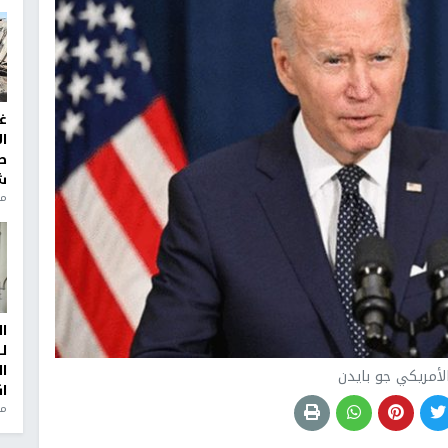
غ
ا
ط
ش
منذ 2
ا
ل
ا
لأمريكي جو بايدن
ا
من