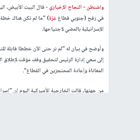
واشنطن -
النجاح الإخباري -
قال البيت الأبيض، الي
في رفح (جنوبي قطاع
غزة
) "ما لم تكن هناك خطة 
الإسرائيلية بالمضي لاجتياحها.
وأوضح في بيان له "لم نر حتى الآن خططا قابلة لل
إلى سعي إدارة الرئيس لتحقيق وقف مؤقت لإطلاق ال
المعاناة وإعادة المحتجزين في القطاع".
من جهتها، قالت الخارجية الأميركية اليوم إن "إسرا
الشروع في عملية عسكرية في رفح.
ويترافق ذلك مع تجديد رئيس حكومة الاحتلال بني
رفح، في تحد للرئيس الأميركي الذي حذر سابقا من