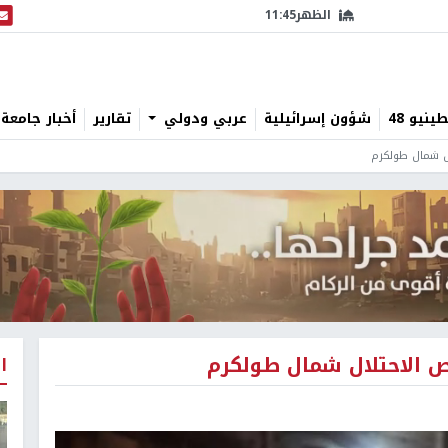
الظهر
11:45
البث
نيو 48
شؤون إسرائيلية
عربي ودولي
تقارير
أخبار جامعة 
ال شمال طولكرم
ص الاحتلال شمال طولكرم
ا