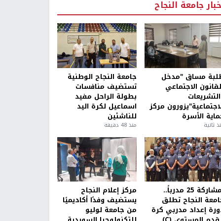
خبار جامعة النجاح
لبة مساق "مدخل
جامعة النجاح الوطنية
لقانون الاجتماعي
تستضيف منافسات
التشريعات
بطولة الراحل مفيد
لاجتماعية"يزورون مركز
اسماعيل لكرة اليد
ماية الأسرة
للناشئين
ذ ثانية
منذ 48 دقيقة
بمشاركة 25 مدرباً..
مركز إعلام النجاح
امعة النجاح تطلق
يستضيف وفدًا أكاديميًا
ورة إعداد مدربي كرة
من جامعة لوليو
قدم المستوى (C)
للتكنولوجيا السويدية