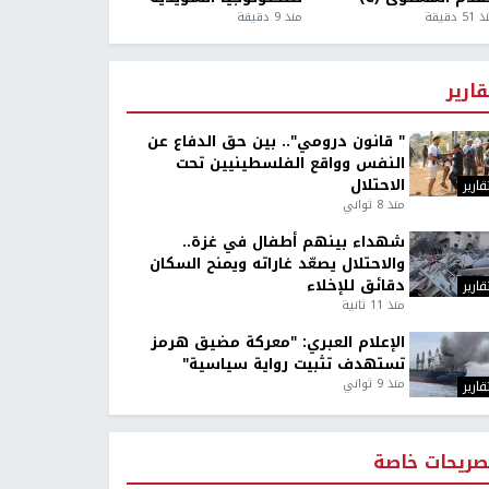
5 دقيقة
منذ 9 دقيقة
قارير
" قانون درومي".. بين حق الدفاع عن
النفس وواقع الفلسطينيين تحت
الاحتلال
قارير
منذ 8 ثواني
شهداء بينهم أطفال في غزة..
والاحتلال يصعّد غاراته ويمنح السكان
دقائق للإخلاء
قارير
منذ 11 ثانية
الإعلام العبري: "معركة مضيق هرمز
تستهدف تثبيت رواية سياسية"
منذ 9 ثواني
قارير
صريحات خاصة