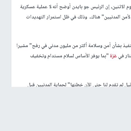
وم الاثنين، إن الرئيس جو بايدن أوضح أنه لا عملية عسكرية
لأمن المدنيين" هناك، وذلك في ظل استمرار التهديدات
تنفيذ بشأن أمن وسلامة أكثر من مليون مدني في رفح" مشيرا
نار في
غزة
"بما يوفر الأساس لسلام مستدام وتخفيف
ئيل لم تقدم لنا حتى الآن خطتها" لحماية المدنيين قبل
امين نتنياهو أمس عزمه المضي قدما في خططه لاجتياح
 أن مثل هذا الهجوم سيكون "خطا أحمر" إلى جانب تحذيرات