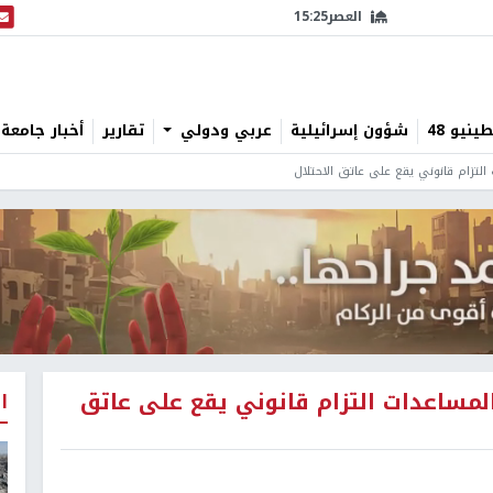
العصر
15:25
البث
نيو 48
شؤون إسرائيلية
عربي ودولي
تقارير
أخبار جامعة 
 التزام قانوني يقع على عاتق الاحتلال
 المساعدات التزام قانوني يقع على عاتق
ا