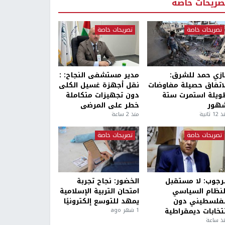
صريحات خاصة
تصريحات خاصة
تصريحات خاصة
ازي حمد للشرق:
مدير مستشفى النجاح: :
لاتفاق حصيلة مفاوضات
نقل أجهزة غسيل الكلى
ويلة استمرت ستة
دون تجهيزات متكاملة
هور
خطر على المرضى
1 ثانية
منذ 2 ساعة
تصريحات خاصة
تصريحات خاصة
لرجوب: لا مستقبل
الخضور: نجاح تجربة
لنظام السياسي
امتحان التربية الإسلامية
لفلسطيني دون
يمهد للتوسع إلكترونيًا
نتخابات ديمقراطية
1 شهر ago
ذ ساعة