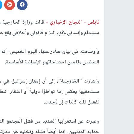
نابلس -
النجاح الإخباري -
قالت وزارة الخارجية 
مستدام وإنساني لائق، التزام قانوني وأخلاقي يقع عل
وأوضحت، في بيان صادر عنها، اليوم الخميس، أنه 
المدنيين وتأمين احتياجاتهم الإنسانية الأساسية.
وأشارت "الخارجية"، إلى أن إمعان إسرائيل في م
مستحقيها يعكس إما تواطؤا دولياً أو افتقار النظ
تفعيل تلك الآليات إن وُجدت.
وعبرت عن استغرابها الشديد من فشل المجتمع ال
حماية المدنيين، إنما أيضاً فشله وتخليه عن قدرته 