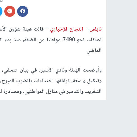
صو
نابلس -
النجاح الإخباري -
قالت هيئة شؤون الأسر
اعتقلت نحو 7490 مواطنا من الضفة، منذ بدء العدوان على قطاع
الماضي.
وأوضحت الهيئة ونادي الأسير، في بيان صحفي، ا
وتنكيل واسعة، ترافقها اعتداءات بالضرب المبرح، 
التخريب والتدمير في منازل المواطنين، ومصادرة الأ
وأشارا إلى أن حصيلة الاعتقالات تشمل من جرى اعتق
تسليم أنفسهم تحت الضغط، ومن احتُجزوا كرهائن.