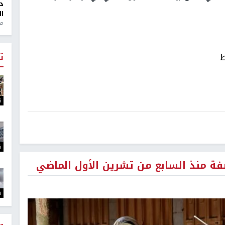
د
ال
منذ 1
ط
ت
ت
ت
ت