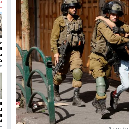
ت
غ
ا
ط
ش
منذ 2
ا
ل
ا
ا
من