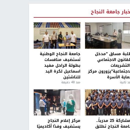
خبار جامعة النجاح
لبة مساق "مدخل
جامعة النجاح الوطنية
لقانون الاجتماعي
تستضيف منافسات
التشريعات
بطولة الراحل مفيد
لاجتماعية"يزورون مركز
اسماعيل لكرة اليد
ماية الأسرة
للناشئين
ذ ثانية
منذ 48 دقيقة
بمشاركة 25 مدرباً..
مركز إعلام النجاح
امعة النجاح تطلق
يستضيف وفدًا أكاديميًا