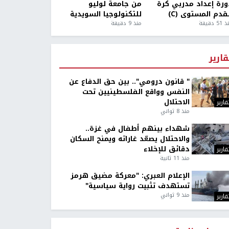
ورة إعداد مدربي كرة
من جامعة لوليو
قدم المستوى (C)
للتكنولوجيا السويدية
5 دقيقة
منذ 9 دقيقة
قارير
" قانون درومي".. بين حق الدفاع عن
النفس وواقع الفلسطينيين تحت
الاحتلال
قارير
منذ 8 ثواني
شهداء بينهم أطفال في غزة..
والاحتلال يصعّد غاراته ويمنح السكان
دقائق للإخلاء
قارير
منذ 11 ثانية
الإعلام العبري: "معركة مضيق هرمز
تستهدف تثبيت رواية سياسية"
منذ 9 ثواني
قارير