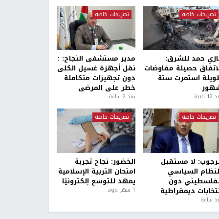
تصريحات خاصة
تصريحات خاصة
ازي حمد للشرق:
مدير مستشفى النجاح: :
لاتفاق حصيلة مفاوضات
نقل أجهزة غسيل الكلى
ويلة استمرت ستة
دون تجهيزات متكاملة
هور
خطر على المرضى
1 ثانية
منذ 2 ساعة
تصريحات خاصة
تصريحات خاصة
لرجوب: لا مستقبل
الخضور: نجاح تجربة
لنظام السياسي
امتحان التربية الإسلامية
لفلسطيني دون
يمهد للتوسع إلكترونيًا
نتخابات ديمقراطية
1 شهر ago
ذ ساعة