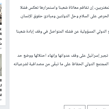
غ
ا
ط
ش
منذ 2
الخارجية
ا
ل
ا
ا
من
مغتربين، إن تفاقم معاناة شعبنا واستمرارها تعكس فشلا