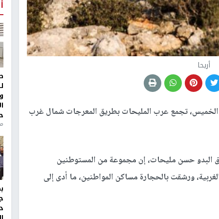
أ
أريحا
ط
ل
و
ا
الخميس، تجمع عرب المليحات بطريق المعرجات شمال غرب
ح
من
ق البدو حسن مليحات، إن مجموعة من المستوطنين
ربية، ورشقت بالحجارة مساكن المواطنين، ما أدى إلى
ج
د
ال