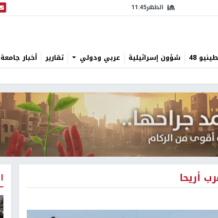
الظهر
11:45
البث
نيو 48
شؤون إسرائيلية
عربي ودولي
تقارير
أخبار جامعة 
ب أريحا
ا