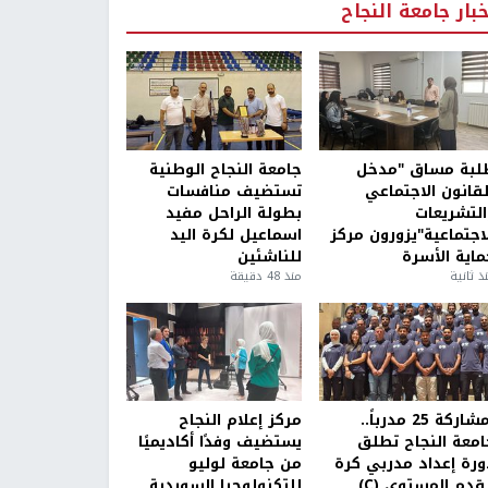
خبار جامعة النجاح
لبة مساق "مدخل
جامعة النجاح الوطنية
لقانون الاجتماعي
تستضيف منافسات
التشريعات
بطولة الراحل مفيد
لاجتماعية"يزورون مركز
اسماعيل لكرة اليد
ماية الأسرة
للناشئين
ذ ثانية
منذ 48 دقيقة
بمشاركة 25 مدرباً..
مركز إعلام النجاح
امعة النجاح تطلق
يستضيف وفدًا أكاديميًا
ورة إعداد مدربي كرة
من جامعة لوليو
قدم المستوى (C)
للتكنولوجيا السويدية