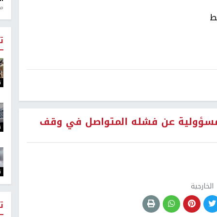
منذ 1
ط
ت
ت
 المسؤولية عن فشله المتواصل في وقف
ت
ت
ت