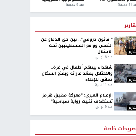
5 دقيقة
منذ 9 دقيقة
قارير
" قانون درومي".. بين حق الدفاع عن
النفس وواقع الفلسطينيين تحت
الاحتلال
قارير
منذ 8 ثواني
شهداء بينهم أطفال في غزة..
والاحتلال يصعّد غاراته ويمنح السكان
دقائق للإخلاء
قارير
منذ 11 ثانية
الإعلام العبري: "معركة مضيق هرمز
تستهدف تثبيت رواية سياسية"
منذ 9 ثواني
قارير
صريحات خاصة