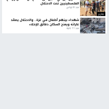
الفلسطينيين تحت الاحتلال
منذ 8 ثواني
تقارير
شهداء بينهم أطفال في غزة.. والاحتلال يصعّد
غاراته ويمنح السكان دقائق للإخلاء
منذ 11 ثانية
تقارير
الإعلام العبري: "معركة مضيق هرمز تستهدف تثبيت
رواية سياسية"
منذ 9 ثواني
تقارير
تصريحات خاصة
تصريحات خاصة
تصريحات خاصة
غازي حمد للشرق: الاتفاق حصيلة
مدير مستشفى النجاح: : نقل
مفاوضات طويلة استمرت ستة
أجهزة غسيل الكلى دون تجهيزات