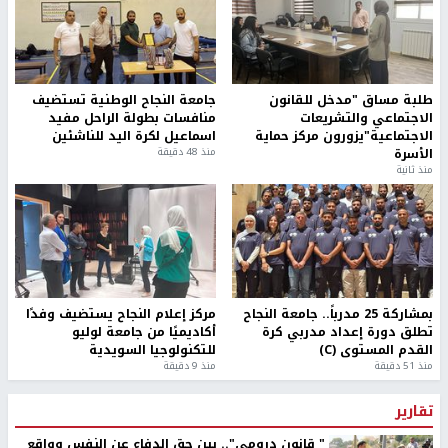
طلبة مساق "مدخل للقانون
جامعة النجاح الوطنية تستضيف
الاجتماعي والتشريعات
منافسات بطولة الراحل مفيد
الاجتماعية"يزورون مركز حماية
اسماعيل لكرة اليد للناشئين
الأسرة
منذ 48 دقيقة
منذ ثانية
بمشاركة 25 مدرباً.. جامعة النجاح
مركز إعلام النجاح يستضيف وفدًا
تطلق دورة إعداد مدربي كرة
أكاديميًا من جامعة لوليو
القدم المستوى (C)
للتكنولوجيا السويدية
منذ 51 دقيقة
منذ 9 دقيقة
تقارير
" قانون درومي".. بين حق الدفاع عن النفس وواقع