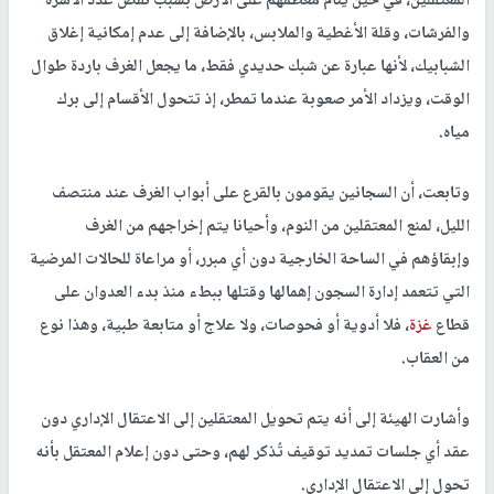
المعتقلين، في حين ينام معظمهم على الأرض بسبب نقص عدد الأسرة
والفرشات، وقلة الأغطية والملابس، بالإضافة إلى عدم إمكانية إغلاق
الشبابيك، لأنها عبارة عن شبك حديدي فقط، ما يجعل الغرف باردة طوال
الوقت، ويزداد الأمر صعوبة عندما تمطر، إذ تتحول الأقسام إلى برك
مياه.
وتابعت، أن السجانين يقومون بالقرع على أبواب الغرف عند منتصف
الليل، لمنع المعتقلين من النوم، وأحيانا يتم إخراجهم من الغرف
وإبقاؤهم في الساحة الخارجية دون أي مبرر، أو مراعاة للحالات المرضية
التي تتعمد إدارة السجون إهمالها وقتلها ببطء منذ بدء العدوان على
قطاع
غزة
، فلا أدوية أو فحوصات، ولا علاج أو متابعة طبية، وهذا نوع
من العقاب.
وأشارت الهيئة إلى أنه يتم تحويل المعتقلين إلى الاعتقال الإداري دون
عقد أي جلسات تمديد توقيف تُذكر لهم، وحتى دون إعلام المعتقل بأنه
تحول إلى الاعتقال الإداري.