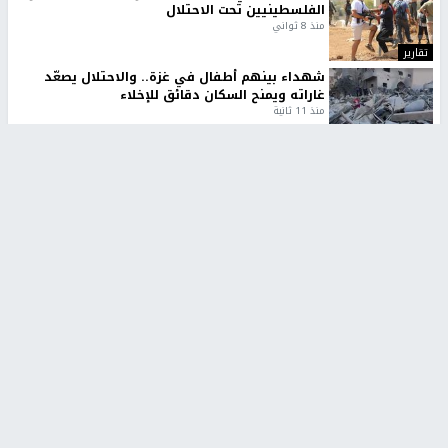
الفلسطينيين تحت الاحتلال
منذ 8 ثواني
تقارير
شهداء بينهم أطفال في غزة.. والاحتلال يصعّد
غاراته ويمنح السكان دقائق للإخلاء
منذ 11 ثانية
تقارير
تصريحات خاصة
تصريحات خاصة
تصريحات خاصة
غازي حمد للشرق: الاتفاق حصيلة
مدير مستشفى النجاح: : نقل
مفاوضات طويلة استمرت ستة
أجهزة غسيل الكلى دون تجهيزات
شهور
متكاملة خطر على المرضى
منذ 12 ثانية
منذ 2 ساعة
تصريحات خاصة
تصريحات خاصة