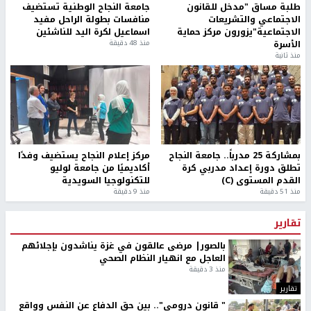
طلبة مساق "مدخل للقانون
جامعة النجاح الوطنية تستضيف
الاجتماعي والتشريعات
منافسات بطولة الراحل مفيد
الاجتماعية"يزورون مركز حماية
اسماعيل لكرة اليد للناشئين
الأسرة
منذ 48 دقيقة
منذ ثانية
بمشاركة 25 مدرباً.. جامعة النجاح
مركز إعلام النجاح يستضيف وفدًا
تطلق دورة إعداد مدربي كرة
أكاديميًا من جامعة لوليو
القدم المستوى (C)
للتكنولوجيا السويدية
منذ 51 دقيقة
منذ 9 دقيقة
تقارير
بالصور| مرضى عالقون في غزة يناشدون بإجلائهم
العاجل مع انهيار النظام الصحي
منذ 3 دقيقة
تقارير
" قانون درومي".. بين حق الدفاع عن النفس وواقع