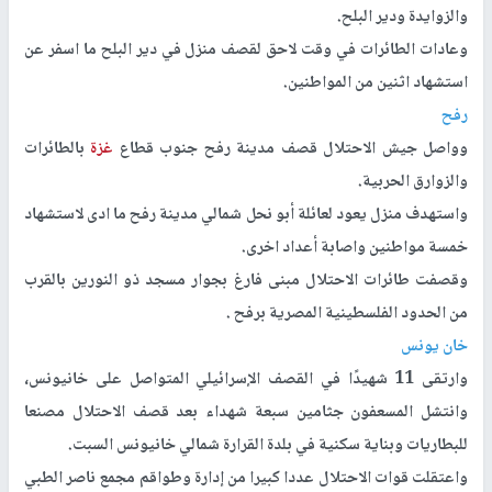
والزوايدة ودير البلح.
وعادات الطائرات في وقت لاحق لقصف منزل في دير البلح ما اسفر عن
استشهاد اثنين من المواطنين.
رفح
وواصل جيش الاحتلال قصف مدينة رفح جنوب قطاع
غزة
بالطائرات
والزوارق الحربية.
واستهدف منزل يعود لعائلة أبو نحل شمالي مدينة رفح ما ادى لاستشهاد
خمسة مواطنين واصابة أعداد اخرى.
وقصفت طائرات الاحتلال مبنى فارغ بجوار مسجد ذو النورين بالقرب
من الحدود الفلسطينية المصرية برفح .
خان يونس
وارتقى 11 شهيدًا في القصف الإسرائيلي المتواصل على خانيونس،
وانتشل المسعفون جثامين سبعة شهداء بعد قصف الاحتلال مصنعا
للبطاريات وبناية سكنية في بلدة القرارة شمالي خانيونس السبت.
واعتقلت قوات الاحتلال عددا كبيرا من إدارة وطواقم مجمع ناصر الطبي