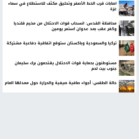
اصابات قرب الخط الأصفر وتحليق مكثف للاستطلاع في سماء
غزة
محافظة القدس: انسحاب قوات الاحتلال من مخيم قلنديا
وكفر عقب بعد عدوان استمر يومين
تركيا والسعودية وباكستان ستوقع اتفاقية دفاعية مشتركة
مستوطنون بحماية قوات الاحتلال يقتحمون برك سليمان
جنوب بيت لحم
حالة الطقس: أجواء صافية صيفية والحرارة حول معدلها العام
قوات الاحتلال تنصب حاجزا عسكريا شرق بيت لحم
الاحتلال يقتحم بلدة طمون جنوب طوباس