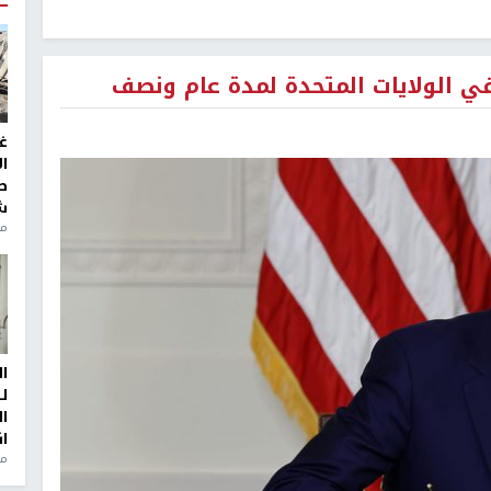
في الولايات المتحدة لمدة عام ونصف
غ
ا
ط
ش
منذ 2
ا
ل
ا
ا
من