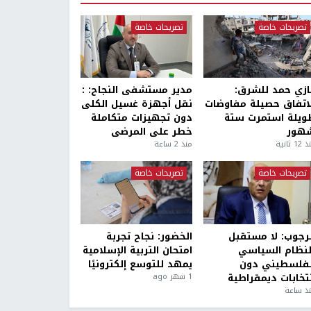
تصريحات خاصة
تصريحات خاصة
ازي حمد للشرق:
مدير مستشفى النجاح: :
لاتفاق حصيلة مفاوضات
نقل أجهزة غسيل الكلى
ويلة استمرت ستة
دون تجهيزات متكاملة
هور
خطر على المرضى
1 ثانية
منذ 2 ساعة
تصريحات خاصة
تصريحات خاصة
لرجوب: لا مستقبل
الخضور: نجاح تجربة
لنظام السياسي
امتحان التربية الإسلامية
لفلسطيني دون
يمهد للتوسع إلكترونيًا
نتخابات ديمقراطية
1 شهر ago
ذ ساعة