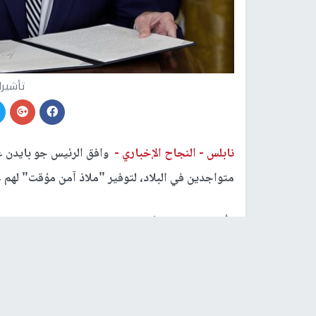
تأشيرا
نابلس -
النجاح الإخباري -
متواجدين في البلاد، لتوفير "ملاذ آمن مؤقت" لهم
وأعلن مستشار الأمن القومي جيك سوليفان عن الخط
تدهورت بشكل كبير بعد الهجوم الذي شنته حماس في 7 أكتوبر/تشرين الأول، والرد العسكري الإسرائي
وجاء في إعلان البيت الأبيض: "نظرا للصراع المستم