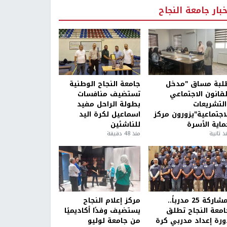
خبار جامعة النجاح
لبة مساق "مدخل
جامعة النجاح الوطنية
لقانون الاجتماعي
تستضيف منافسات
التشريعات
بطولة الراحل مفيد
لاجتماعية"يزورون مركز
اسماعيل لكرة اليد
ماية الأسرة
للناشئين
ذ ثانية
منذ 48 دقيقة
بمشاركة 25 مدرباً..
مركز إعلام النجاح
امعة النجاح تطلق
يستضيف وفدًا أكاديميًا
ورة إعداد مدربي كرة
من جامعة لوليو