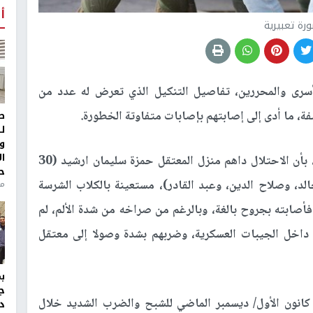
أ
رة تعبيرية
سرى والمحررين، تفاصيل التنكيل الذي تعرض له عدد من
فة، ما أدى إلى إصابتهم بإصابات متفاوتة الخطورة.
ط
ل
و
ا
وأفادت الهيئة في بيان صادر عنها، اليوم الخميس، بأن الاحتلال داهم منزل المعتقل حمزة سليمان ارشيد (30
ح
د، وصلاح الدين، وعبد القادر)، مستعينة بالكلاب الشرسة
من
أصابته بجروح بالغة، وبالرغم من صراخه من شدة الألم، لم
ه داخل الجيبات العسكرية، وضربهم بشدة وصولا إلى معتقل
ج
انون الأول/ ديسمبر الماضي للشبح والضرب الشديد خلال
د