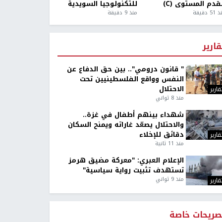
قدم المستوى (C)
للتكنولوجيا السويدية
5 دقيقة
منذ 9 دقيقة
قارير
" قانون درومي".. بين حق الدفاع عن
النفس وواقع الفلسطينيين تحت
الاحتلال
قارير
منذ 8 ثواني
شهداء بينهم أطفال في غزة..
والاحتلال يصعّد غاراته ويمنح السكان
دقائق للإخلاء
قارير
منذ 11 ثانية
الإعلام العبري: "معركة مضيق هرمز
تستهدف تثبيت رواية سياسية"
منذ 9 ثواني
قارير
صريحات خاصة