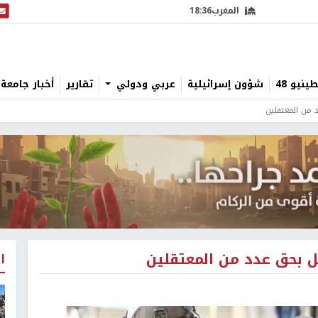
المغرب
18:36
البث
نيو 48
شؤون إسرائيلية
عربي ودولي
تقارير
أخبار جامعة 
 من المعتقلين
ل بحق عدد من المعتقلين
ا