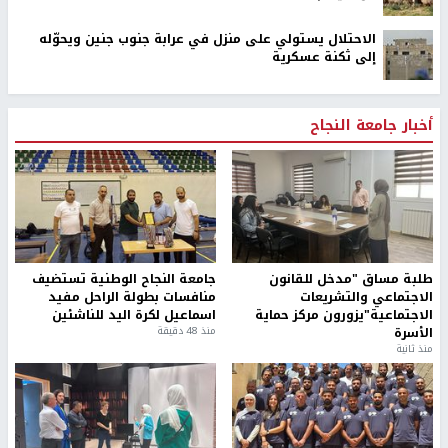
فراسين غرب جنين
73,386 شهيدًا و174,250 مصابًا منذ بدء العدوان على قطاع
غزة
وول ستريت جورنال: تفاهمات هرمز تمنح إيران نفوذًا فعليًا
على المضيق
مستوطنون يتلفون مزروعات في أراضي المغير بعد رعي
مواشيهم
الاحتلال يستولي على منزل في عرابة جنوب جنين ويحوّله
إلى ثكنة عسكرية
أخبار جامعة النجاح