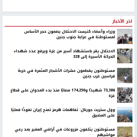
البؤرة الاستعمارية "حراشة").
رابط قصير
https://nn.najah.edu/AC8G/
الكلمات المفتاحية
دير دبوان
الاحتلال
رام الله
اخر الأخبار
وزراء وأعضاء كنيست الاحتلال يضعون حجر الأساس
لمستوطنة في عرابة جنوب جنين
الاحتلال يقر باستشهاد أسير من غزة ويرفع عدد شهداء
الحركة الأسيرة إلى 328
مستوطنون يقطعون عشرات الأشجار المثمرة في خربة