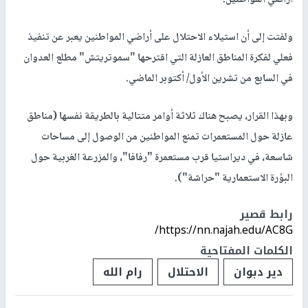
سلطات الاحتلال الإسرائيلي أصدرت قرارا بالاستيلاء على 18 دونما من
أراضي قرية دير دبوان شرق مدينة رام الله.
وأفادت الهيئة في بيان صادر عنها، اليوم الخميس، إن الاحتلال أصدر
قرارا "بوضع اليد" على الأراضي بحجة "أغراض عسكرية عاجلة"، من
خلال تشكيل منطقة عازلة حول مستعمرة "متسبيه داني" المقامة على
أراضي المواطنين.
ولفتت إلى أن استيلاء الاحتلال على أراضي المواطنين يعبر عن تنفيذ
فعلي لفكرة المناطق العازلة التي اقترحها "سموتريتش" مطلع العدوان
في السابع من تشرين الأول/ أكتوبر الماضي.
وبهذا القرار، يصبح هناك ثلاثة أوامر متتالية بالطريقة نفسها (مناطق
عازلة حول المستعمرات تمنع المواطنين من الوصول إلى مساحات
شاسعة، في ديراستيا قرب مستعمرة "رفافا"، والمزرعة الغربية حول