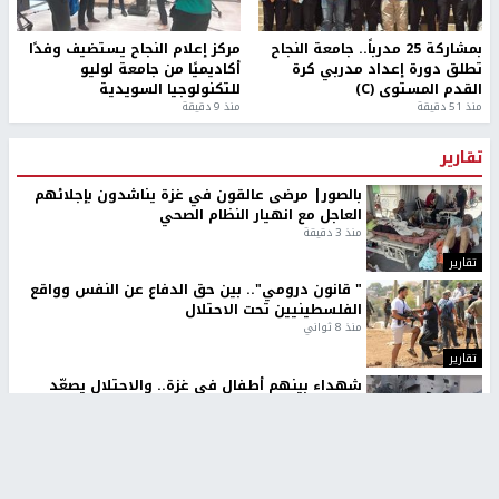
طلبة مساق "مدخل للقانون
جامعة النجاح الوطنية تستضيف
الاجتماعي والتشريعات
منافسات بطولة الراحل مفيد
الاجتماعية"يزورون مركز حماية
اسماعيل لكرة اليد للناشئين
الأسرة
منذ 48 دقيقة
منذ ثانية
بمشاركة 25 مدرباً.. جامعة النجاح
مركز إعلام النجاح يستضيف وفدًا
تطلق دورة إعداد مدربي كرة
أكاديميًا من جامعة لوليو
القدم المستوى (C)
للتكنولوجيا السويدية
منذ 51 دقيقة
منذ 9 دقيقة
تقارير
بالصور| مرضى عالقون في غزة يناشدون بإجلائهم
العاجل مع انهيار النظام الصحي
منذ 3 دقيقة
تقارير