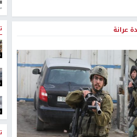
ال
منذ 1
ت
ت
ت
ت
ت