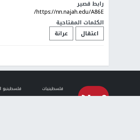
رابط قصير
https://nn.najah.edu/A86E/
الكلمات المفتاحية
اعتقال
عرانة
فلسطينيات
فلسطينيو 48
تقارير
أخبار جامعة 