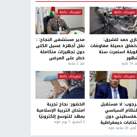
تصريحات خاصة
تصريحات خاصة
ازي حمد للشرق:
مدير مستشفى النجاح: :
لاتفاق حصيلة مفاوضات
نقل أجهزة غسيل الكلى
ويلة استمرت ستة
دون تجهيزات متكاملة
هور
خطر على المرضى
1 ثانية
منذ 2 ساعة
تصريحات خاصة
تصريحات خاصة
لرجوب: لا مستقبل
الخضور: نجاح تجربة
لنظام السياسي
امتحان التربية الإسلامية
لفلسطيني دون
يمهد للتوسع إلكترونيًا
نتخابات ديمقراطية
3 أسابيع، 1 يوم ago