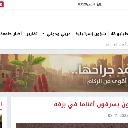
الفجر
03:29
البث
نيو 48
شؤون إسرائيلية
عربي ودولي
تقارير
أخبار جامعة 
أغناما في برقة
ن يسرقون أغناما في برقة
ا
2023-1