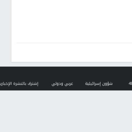
شؤون إسرائيلية
عربي ودولي
إشترك بالنشرة الإخبارية
البريد الإلكتروني
النجاح
من نحن
إتصل بنا
هيئة التحرير