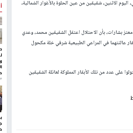
 اليوم الاثنين، شقيقين من عين الحلوة بالأغوار الشمالية،
أ
تز بشارات، بأن الاحتلال اعتقل الشقيقين محمد، وعدي
قار عالئتهما في المراعي الطبيعية شرقي خلة مكحول
ط
ل
و
ا
وا على عدد من تلك الأبقار المملوكة لعائلة الشقيقين
ح
منذ 
ط
ج
د