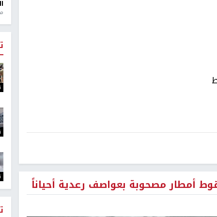
ال
منذ 1
ت
ط
ت
ت
ت
مطار مصحوبة بعواصف رعدية أحياناً
ت