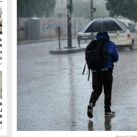
غ
ا
ط
ش
منذ 6
ا
ل
ا
ا
3 أيام، 23 ساعة ago
رة تعبيرية