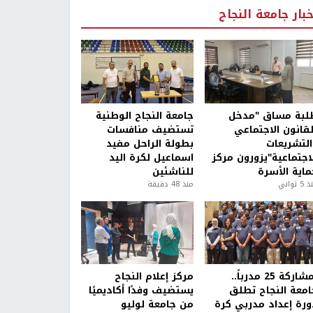
خبار جامعة النجاح
لبة مساق "مدخل
جامعة النجاح الوطنية
لقانون الاجتماعي
تستضيف منافسات
التشريعات
بطولة الراحل مفيد
لاجتماعية"يزورون مركز
اسماعيل لكرة اليد
ماية الأسرة
للناشئين
5 ثواني
منذ 48 دقيقة
بمشاركة 25 مدرباً..
مركز إعلام النجاح
امعة النجاح تطلق
يستضيف وفدًا أكاديميًا
ورة إعداد مدربي كرة
من جامعة لوليو