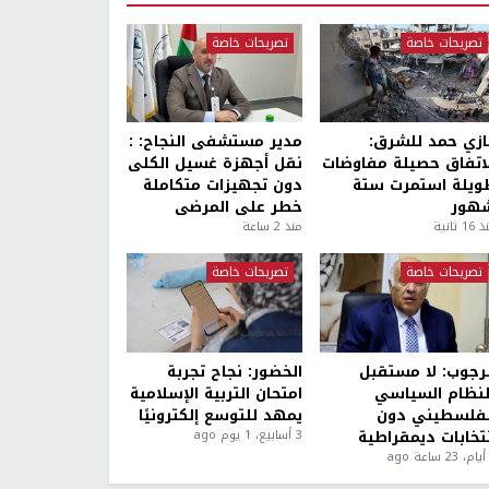
تصريحات خاصة
تصريحات خاصة
ازي حمد للشرق:
مدير مستشفى النجاح: :
لاتفاق حصيلة مفاوضات
نقل أجهزة غسيل الكلى
ويلة استمرت ستة
دون تجهيزات متكاملة
هور
خطر على المرضى
1 ثانية
منذ 2 ساعة
تصريحات خاصة
تصريحات خاصة
لرجوب: لا مستقبل
الخضور: نجاح تجربة
لنظام السياسي
امتحان التربية الإسلامية
لفلسطيني دون
يمهد للتوسع إلكترونيًا
نتخابات ديمقراطية
3 أسابيع، 1 يوم ago