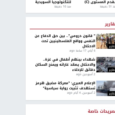
قدم المستوى (C)
للتكنولوجيا السويدية
5 دقيقة
منذ 10 دقيقة
قارير
" قانون درومي".. بين حق الدفاع عن
النفس وواقع الفلسطينيين تحت
الاحتلال
قارير
6 أيام، 17 ساعة ago
شهداء بينهم أطفال في غزة..
والاحتلال يصعّد غاراته ويمنح السكان
دقائق للإخلاء
قارير
2 أسبوعين ago
الإعلام العبري: "معركة مضيق هرمز
تستهدف تثبيت رواية سياسية"
2 أسبوعين، 4 أيام ago
قارير
صريحات خاصة