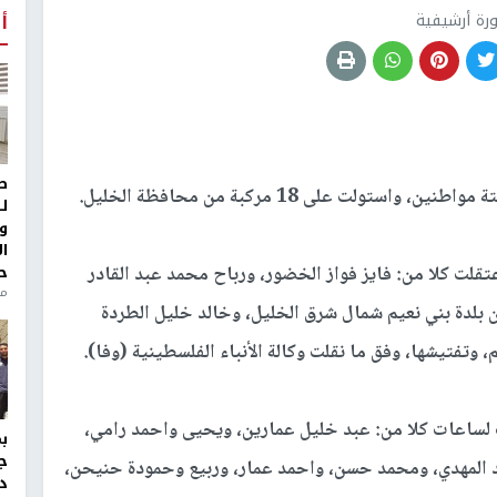
رة أرشيفية
أ
ط
تولت على 18 مركبة من محافظة الخليل.
ل
و
ا
ح
تقلت كلا من: فايز فواز الخضور، ورباح محمد عبد القادر
منذ 
بلدة بني نعيم شمال شرق الخليل، وخالد خليل الطردة
، وتفتيشها، وفق ما نقلت وكالة الأنباء الفلسطينية (وفا).
لساعات كلا من: عبد خليل عمارين، ويحيى واحمد رامي،
ج
 المهدي، ومحمد حسن، واحمد عمار، وربيع وحمودة حنيحن،
د