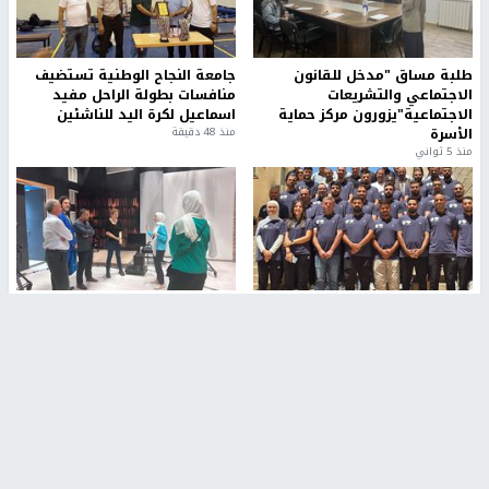
طلبة مساق "مدخل للقانون
جامعة النجاح الوطنية تستضيف
الاجتماعي والتشريعات
منافسات بطولة الراحل مفيد
الاجتماعية"يزورون مركز حماية
اسماعيل لكرة اليد للناشئين
الأسرة
منذ 48 دقيقة
منذ 5 ثواني
بمشاركة 25 مدرباً.. جامعة النجاح
مركز إعلام النجاح يستضيف وفدًا
تطلق دورة إعداد مدربي كرة
أكاديميًا من جامعة لوليو
القدم المستوى (C)
للتكنولوجيا السويدية
منذ 51 دقيقة
منذ 10 دقيقة
تقارير
" قانون درومي".. بين حق الدفاع عن النفس وواقع
الفلسطينيين تحت الاحتلال
6 أيام، 17 ساعة ago