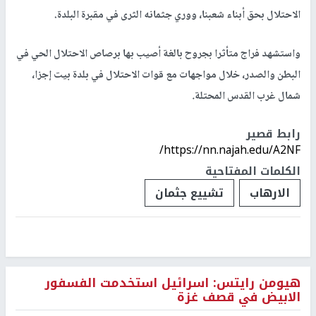
الاحتلال بحق أبناء شعبنا، ووري جثمانه الثرى في مقبرة البلدة.
واستشهد فراج متأثرا بجروح بالغة أصيب بها برصاص الاحتلال الحي في
البطن والصدر، خلال مواجهات مع قوات الاحتلال في بلدة بيت إجزا،
شمال غرب القدس المحتلة
.
رابط قصير
https://nn.najah.edu/A2NF/
الكلمات المفتاحية
الارهاب
تشييع جثمان
هيومن رايتس: اسرائيل استخدمت الفسفور
الابيض في قصف غزة