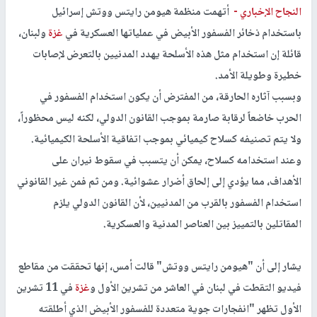
النجاح الإخباري -
أتهمت منظمة هيومن رايتس ووتش إسرائيل
باستخدام ذخائر الفسفور الأبيض في عملياتها العسكرية في
غزة
ولبنان،
قائلة إن استخدام مثل هذه الأسلحة يهدد المدنيين بالتعرض لإصابات
خطيرة وطويلة الأمد.
وبسبب آثاره الحارقة، من المفترض أن يكون استخدام الفسفور في
الحرب خاضعاً لرقابة صارمة بموجب القانون الدولي، لكنه ليس محظوراً،
ولا يتم تصنيفه كسلاح كيميائي بموجب اتفاقية الأسلحة الكيميائية.
وعند استخدامه كسلاح، يمكن أن يتسبب في سقوط نيران على
الأهداف، مما يؤدي إلى إلحاق أضرار عشوائية. ومن ثم فمن غير القانوني
استخدام الفسفور بالقرب من المدنيين، لأن القانون الدولي يلزم
المقاتلين بالتمييز بين العناصر المدنية والعسكرية.
يشار إلى أن "هيومن رايتس ووتش" قالت أمس، إنها تحققت من مقاطع
فيديو التقطت في لبنان في العاشر من تشرين الأول و
غزة
في 11 تشرين
الأول تظهر "انفجارات جوية متعددة للفسفور الأبيض الذي أطلقته