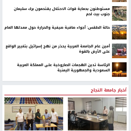
نابلس -
النجاح الإخباري -
أصيب عدد من المواطنين بالاختناق، واعتقل
شاب، اليوم الجمعة، خلال قمع قوات الاحتلال الإسرائيلي مسيرة بيت
دجن الأسبوعية، شرق نابلس.
وأفاد نصر أبو جيش منسق لجنة التنسيق الفصائلي في نابلس ، إن قوات
الاحتلال أطلقت الرصاص المعدني المغلف بالمطاط، وقنابل الصوت،
والغاز السام المسيل للدموع، صوب المشاركين في المسيرة، ما أدى
لإصابة عدد منهم بالاختناق، كما اعتقلت الشاب كرم
نصري أبو جيش
.
وكانت اللجنة الشعبية للدفاع عن الأرض في بيت دجن، وهيئة مقاومة
الجدار والاستيطان، ولجنة التنسيق الفصائلي في نابلس، قد دعت
المواطنين إلى المشاركة في المسيرة صوب الأراضي المهددة بالاستيلاء
عليها.
رابط قصير
https://nn.najah.edu/A1YQ/