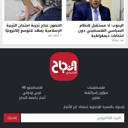
منذ ثانية
بمشاركة 25 مدرباً.. جامعة النجاح
مركز إعلام النجاح يستضيف وفدًا
تطلق دورة إعداد مدربي كرة
أكاديميًا من جامعة لوليو
القدم المستوى (C)
للتكنولوجيا السويدية
منذ 51 دقيقة
منذ 9 دقيقة
تقارير
" قانون درومي".. بين حق الدفاع عن النفس وواقع
الفلسطينيين تحت الاحتلال
منذ 8 ثواني
تقارير
شهداء بينهم أطفال في غزة.. والاحتلال يصعّد
غاراته ويمنح السكان دقائق للإخلاء
منذ 11 ثانية
تقارير