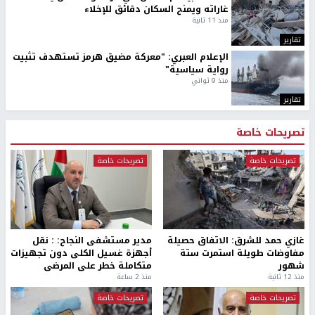
حالة الطقس: أجواء صافية صيفية والحرارة حول معدلها العام
أمين عام الجامعة العربية يحذر من نهج إسرائيل بتغيير الواقع
على الأرض بالقوة
الرئاسة تدين الهجمات الصاروخية على المملكة العربية
السعودية والجمهورية اليمنية
أخبار جامعة النجاح
طلبة مساق "مدخل للقانون
جامعة النجاح الوطنية تستضيف
الاجتماعي والتشريعات
منافسات بطولة الراحل مفيد
الاجتماعية"يزورون مركز حماية
اسماعيل لكرة اليد للناشئين
الأسرة
منذ 48 دقيقة