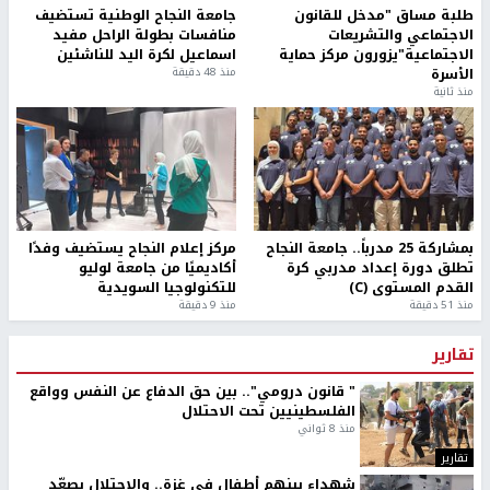
الكلمات المفتاحية
الاحتلال
اصابات
اخر الأخبار
اصابات قرب الخط الأصفر وتحليق مكثف للاستطلاع في سماء
غزة
محافظة القدس: انسحاب قوات الاحتلال من مخيم قلنديا
وكفر عقب بعد عدوان استمر يومين
تركيا والسعودية وباكستان ستوقع اتفاقية دفاعية مشتركة
مستوطنون بحماية قوات الاحتلال يقتحمون برك سليمان
جنوب بيت لحم