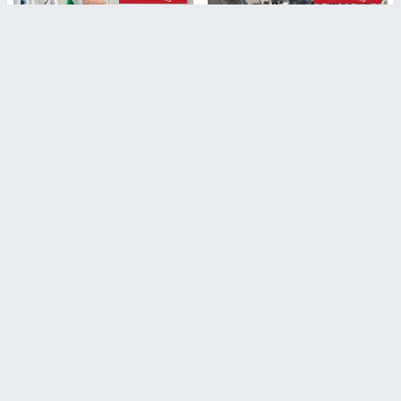
غازي حمد للشرق: الاتفاق حصيلة
مدير مستشفى النجاح: : نقل
مفاوضات طويلة استمرت ستة
أجهزة غسيل الكلى دون تجهيزات
شهور
متكاملة خطر على المرضى
منذ 12 ثانية
منذ 2 ساعة
تصريحات خاصة
تصريحات خاصة
الرجوب: لا مستقبل للنظام
الخضور: نجاح تجربة امتحان التربية
السياسي الفلسطيني دون
الإسلامية يمهد للتوسع إلكترونيًا
انتخابات ديمقراطية
1 شهر ago
منذ ساعة