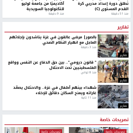
تطلق دورة إعداد مدربي كرة
أكاديميًا من جامعة لوليو
القدم المستوى (C)
للتكنولوجيا السويدية
منذ 51 دقيقة
منذ 9 دقيقة
تقارير
بالصور| مرضى عالقون في غزة يناشدون بإجلائهم
العاجل مع انهيار النظام الصحي
منذ 3 دقيقة
تقارير
" قانون درومي".. بين حق الدفاع عن النفس وواقع
الفلسطينيين تحت الاحتلال
منذ 8 ثواني
تقارير
شهداء بينهم أطفال في غزة.. والاحتلال يصعّد
غاراته ويمنح السكان دقائق للإخلاء
منذ 11 ثانية
تقارير
تصريحات خاصة
تصريحات خاصة
تصريحات خاصة