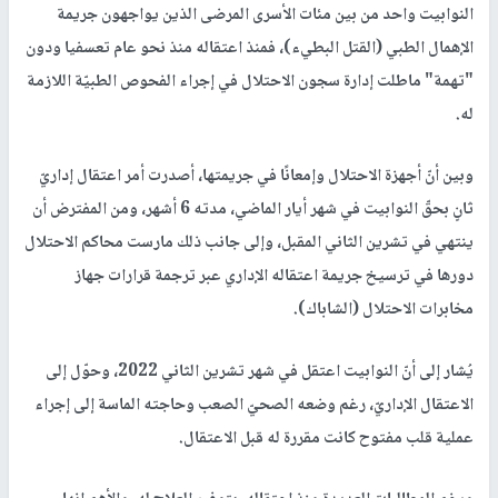
النوابيت واحد من بين مئات الأسرى المرضى الذين يواجهون جريمة
الإهمال الطبي (القتل البطيء)، فمنذ اعتقاله منذ نحو عام تعسفيا ودون
"تهمة" ماطلت إدارة سجون الاحتلال في إجراء الفحوص الطبيّة اللازمة
له.
وبين أنّ أجهزة الاحتلال وإمعانًا في جريمتها، أصدرت أمر اعتقال إداريّ
ثانٍ بحقّ النوابيت في شهر أيار الماضي، مدته 6 أشهر، ومن المفترض أن
ينتهي في تشرين الثاني المقبل، وإلى جانب ذلك مارست محاكم الاحتلال
دورها في ترسيخ جريمة اعتقاله الإداري عبر ترجمة قرارات جهاز
مخابرات الاحتلال (الشاباك).
يُشار إلى أنّ النوابيت اعتقل في شهر تشرين الثاني 2022، وحوّل إلى
الاعتقال الإداريّ، رغم وضعه الصحيّ الصعب وحاجته الماسة إلى إجراء
عملية قلب مفتوح كانت مقررة له قبل الاعتقال.