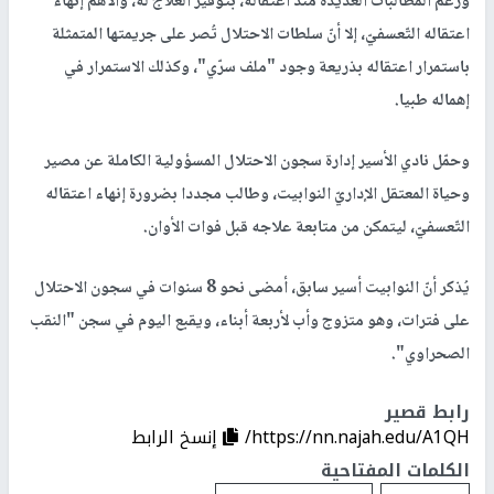
ورغم المطالبات العديدة منذ اعتقاله، بتوفير العلاج له، والأهم إنهاء
اعتقاله التّعسفيّ، إلا أنّ سلطات الاحتلال تُصر على جريمتها المتمثلة
باستمرار اعتقاله بذريعة وجود "ملف سرّي"، وكذلك الاستمرار في
إهماله طبيا.
وحمّل نادي الأسير إدارة سجون الاحتلال المسؤولية الكاملة عن مصير
وحياة المعتقل الإداريّ النوابيت، وطالب مجددا بضرورة إنهاء اعتقاله
التّعسفيّ، ليتمكن من متابعة علاجه قبل فوات الأوان.
يُذكر أنّ النوابيت أسير سابق، أمضى نحو 8 سنوات في سجون الاحتلال
على فترات، وهو متزوج وأب لأربعة أبناء، ويقبع اليوم في سجن "النقب
الصحراوي".
رابط قصير
https://nn.najah.edu/A1QH/
إنسخ الرابط
الكلمات المفتاحية