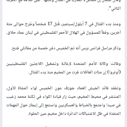
وقال عثمان إن حماس لا تشارك في القتال ولكنها "على علاقة مع الطرف
الثاني".
ومنذ بدء القتال في 7 أيلول/سبتمبر، قُتل 17 شخصاً وجُرح حوالى مئة
آخرين، وفقاً للمسؤول في الهلال الأحمر الفلسطيني في لبنان عماد حلاق.
وذكر مراسل فرانس برس أنه تم الخميس دفن خمسة من مقاتلي فتح.
وقالت وكالة الأمم المتحدة لإغاثة وتشغيل اللاجئين الفلسطينيين
(أونروا) إن مئات العائلات فرت من المخيم منذ بدء القتال.
وتفقد قائد الجيش العماد جوزف عون الخميس لواء المشاة الأول،
المنتشر في محيط المخيم، حيث زار قيادة اللواء في ثكنة محمد زغيب
في صيدا واجتمع بالضباط والعسكريين واستمع إلى إيجاز حول المهمات
المنفذة في ظل الاشتباكات الدائرة داخل مخيم عين الحلوة.