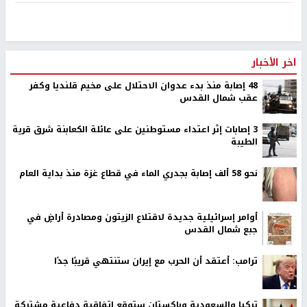
اخر الأخبار
48 إصابة منذ بدء عدوان الاحتلال على مخيم قلنديا وكفر
عقب شمال القدس
‏3 إصابات إثر اعتداء مستوطنين على عائلة الكعابنة شرق قرية
الطيبة
نحو 58 ألف إصابة بجدري الماء في قطاع غزة منذ بداية العام
أوامر إسرائيلية جديدة لاقتلاع الزيتون ومصادرة أراضٍ في
جبع شمال القدس
ترامب: أعتقد أن الحرب مع إيران ستنتهي قريبًا جدًا
تركيا والسعودية وباكستان ستوقع اتفاقية دفاعية مشتركة