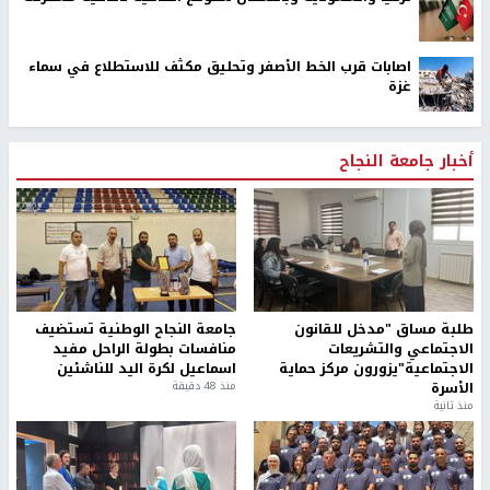
اصابات قرب الخط الأصفر وتحليق مكثف للاستطلاع في سماء
غزة
أخبار جامعة النجاح
طلبة مساق "مدخل للقانون
جامعة النجاح الوطنية تستضيف
الاجتماعي والتشريعات
منافسات بطولة الراحل مفيد
الاجتماعية"يزورون مركز حماية
اسماعيل لكرة اليد للناشئين
الأسرة
منذ 48 دقيقة
منذ ثانية