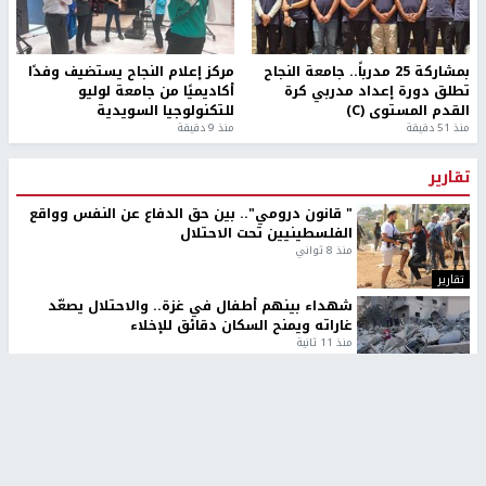
بمشاركة 25 مدرباً.. جامعة النجاح
مركز إعلام النجاح يستضيف وفدًا
تطلق دورة إعداد مدربي كرة
أكاديميًا من جامعة لوليو
القدم المستوى (C)
للتكنولوجيا السويدية
منذ 51 دقيقة
منذ 9 دقيقة
تقارير
" قانون درومي".. بين حق الدفاع عن النفس وواقع
الفلسطينيين تحت الاحتلال
منذ 8 ثواني
تقارير
شهداء بينهم أطفال في غزة.. والاحتلال يصعّد
غاراته ويمنح السكان دقائق للإخلاء
منذ 11 ثانية
تقارير
الإعلام العبري: "معركة مضيق هرمز تستهدف تثبيت
رواية سياسية"
منذ 9 ثواني
تقارير