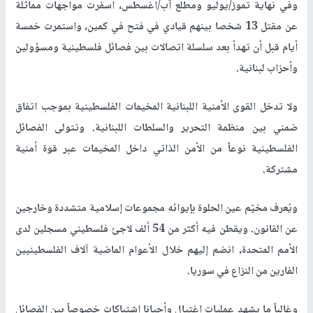
وفي نهاية تموز/يوليو ومطلع آب/اغسطس، أسفرت مواجهات مماثلة
عن مقتل 13 شخصا بينهم قيادي في فتح في كمين، واستمرت خمسة
أيام قبل أن تهدأ بعد سلسلة اتصالات بين فصائل فلسطينية ومسؤولين
وأحزاب لبنانية.
ولا تدخل القوى الأمنية اللبنانية المخيمات الفلسطينية بموجب اتفاق
ضمني بين منظمة التحرير والسلطات اللبنانية. وتتولى الفصائل
الفلسطينية نوعاً من الأمن الذاتي داخل المخيمات عبر قوة أمنية
مشتركة.
ويُعرف مخيّم عين الحلوة بإيوائه مجموعات إسلامية متشددة وخارجين
عن القانون. ويقطن فيه أكثر من 54 ألف لاجئ فلسطيني مسجلين لدى
الأمم المتحدة، انضم إليهم خلال الأعوام الماضية آلاف الفلسطينيين
الفارين من النزاع في سوريا.
وغالباً ما يشهد عمليات اغتيال وأحيانا اشتباكات خصوصاً بين الفصائل